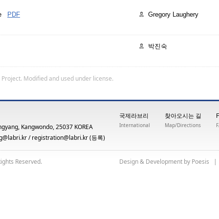
ge
PDF
Gregory Laughery
박진숙
 Project
. Modified and used under license.
국제라브리
찾아오시는 길
International
Map/Directions
ngyang, Kangwondo, 25037 KOREA
@labri.kr
/
registration@labri.kr
(등록)
Rights Reserved.
yb tnempoleveD & ngiseD
siseoP