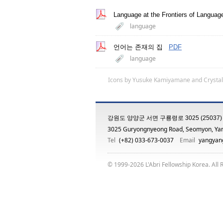
Language at the Frontiers of Langua
language
언어는 존재의 집
PDF
language
Icons by
Yusuke Kamiyamane
and
Crystal
강원도 양양군 서면 구룡령로 3025 (25037)
3025 Guryongnyeong Road, Seomyon, Ya
Tel
(+82) 033-673-0037
Email
yangyang
© 1999-2026 L'Abri Fellowship Korea. All 