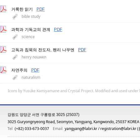
거룩한 읽기
PDF
bible study
과학과 기독교의 관계
PDF
science
고독과 침묵의 전도자, 헨리 나우엔
PDF
henry nouwen
자연주의
PDF
naturalism
Icons by
Yusuke Kamiyamane
and
Crystal Project
. Modified and used under 
강원도 양양군 서면 구룡령로 3025 (25037)
3025 Guryongnyeong Road, Seomyon, Yangyang, Kangwondo, 25037 KOREA
Tel
(+82) 033-673-0037
Email
yangyang@labri.kr
/
registration@labri.kr
(