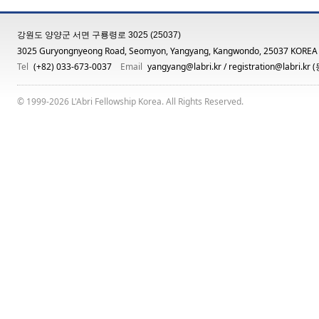
강원도 양양군 서면 구룡령로 3025 (25037)
3025 Guryongnyeong Road, Seomyon, Yangyang, Kangwondo, 25037 KOREA
Tel
(+82) 033-673-0037
Email
yangyang@labri.kr
/
registration@labri.kr
(
© 1999-2026 L'Abri Fellowship Korea. All Rights Reserved.