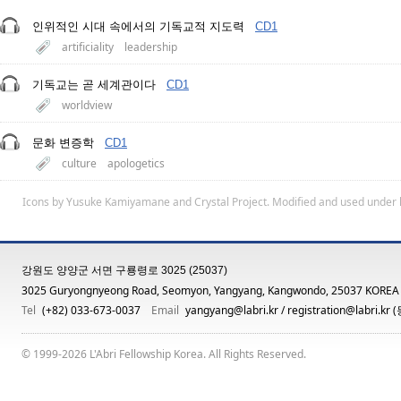
인위적인 시대 속에서의 기독교적 지도력
CD1
artificiality
leadership
기독교는 곧 세계관이다
CD1
worldview
문화 변증학
CD1
culture
apologetics
Icons by
Yusuke Kamiyamane
and
Crystal Project
. Modified and used under 
강원도 양양군 서면 구룡령로 3025 (25037)
3025 Guryongnyeong Road, Seomyon, Yangyang, Kangwondo, 25037 KOREA
Tel
(+82) 033-673-0037
Email
yangyang@labri.kr
/
registration@labri.kr
(
© 1999-2026 L'Abri Fellowship Korea. All Rights Reserved.