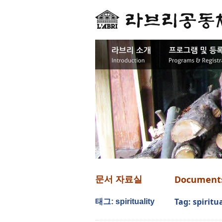
Document
문서 자료실
Tag: spiritu
태그: spirituality