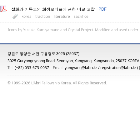
설화와 기독교의 희생모티프에 관한 비교 고찰
PDF
korea
tradition
literature
sacrifice
Icons by
Yusuke Kamiyamane
and
Crystal Project
. Modified and used under 
강원도 양양군 서면 구룡령로 3025 (25037)
3025 Guryongnyeong Road, Seomyon, Yangyang, Kangwondo, 25037 KOREA
Tel
(+82) 033-673-0037
Email
yangyang@labri.kr
/
registration@labri.kr
(
© 1999-2026 L'Abri Fellowship Korea. All Rights Reserved.