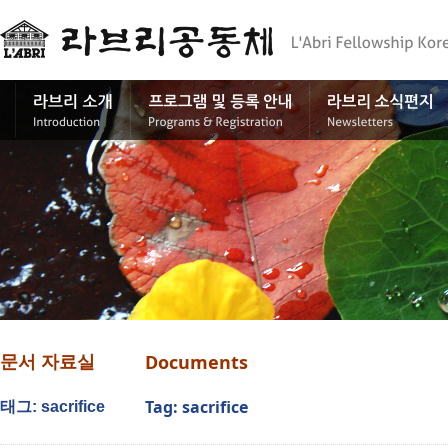
Documents
문서 자료실
Tag: sacrifice
태그: sacrifice