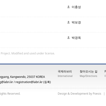
이충성
박보경
박경옥
 Project
. Modified and used under license.
국제라브리
찾아오시는 길
International
Map/Directions
ngyang, Kangwondo, 25037 KOREA
@labri.kr
/
registration@labri.kr
(등록)
Rights Reserved.
yb tnempoleveD & ngiseD
siseoP