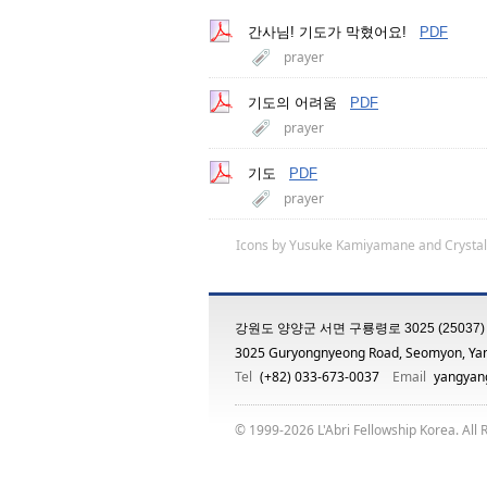
간사님! 기도가 막혔어요!
PDF
prayer
기도의 어려움
PDF
prayer
기도
PDF
prayer
Icons by
Yusuke Kamiyamane
and
Crystal
강원도 양양군 서면 구룡령로 3025 (25037)
3025 Guryongnyeong Road, Seomyon, Ya
Tel
(+82) 033-673-0037
Email
yangyang
© 1999-2026 L'Abri Fellowship Korea. All 