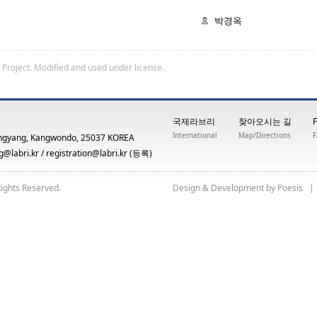
박경옥
 Project
. Modified and used under license.
국제라브리
찾아오시는 길
International
Map/Directions
ngyang, Kangwondo, 25037 KOREA
@labri.kr
/
registration@labri.kr
(등록)
Rights Reserved.
yb tnempoleveD & ngiseD
siseoP