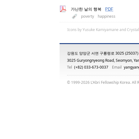
가난한 날의 행복
PDF
poverty
happiness
Icons by
Yusuke Kamiyamane
and
Crystal
강원도 양양군 서면 구룡령로 3025 (25037)
3025 Guryongnyeong Road, Seomyon, Ya
Tel
(+82) 033-673-0037
Email
yangyang
© 1999-2026 L'Abri Fellowship Korea. All 