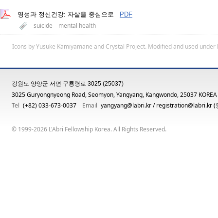
영성과 정신건강: 자살을 중심으로
PDF
suicide
mental health
Icons by
Yusuke Kamiyamane
and
Crystal Project
. Modified and used under 
강원도 양양군 서면 구룡령로 3025 (25037)
3025 Guryongnyeong Road, Seomyon, Yangyang, Kangwondo, 25037 KOREA
Tel
(+82) 033-673-0037
Email
yangyang@labri.kr
/
registration@labri.kr
(
© 1999-2026 L'Abri Fellowship Korea. All Rights Reserved.