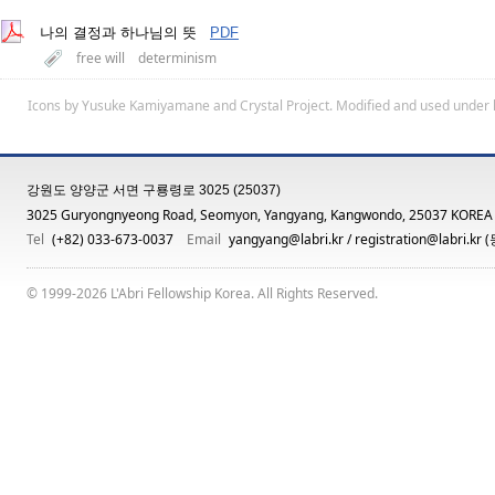
나의 결정과 하나님의 뜻
PDF
free will
determinism
Icons by
Yusuke Kamiyamane
and
Crystal Project
. Modified and used under 
강원도 양양군 서면 구룡령로 3025 (25037)
3025 Guryongnyeong Road, Seomyon, Yangyang, Kangwondo, 25037 KOREA
Tel
(+82) 033-673-0037
Email
yangyang@labri.kr
/
registration@labri.kr
(
© 1999-2026 L'Abri Fellowship Korea. All Rights Reserved.