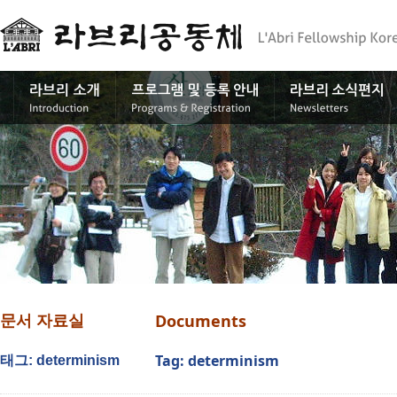
Documents
문서 자료실
Tag: determinism
태그: determinism