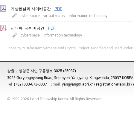
가상현실과 사이버공간
PDF
cyberspace
virtual reality
information technology
신대륙, 사이버공간
PDF
cyberspace
information technology
Icons by
Yusuke Kamiyamane
and
Crystal Project
. Modified and used under 
강원도 양양군 서면 구룡령로 3025 (25037)
3025 Guryongnyeong Road, Seomyon, Yangyang, Kangwondo, 25037 KOREA
Tel
(+82) 033-673-0037
Email
yangyang@labri.kr
/
registration@labri.kr
(
© 1999-2026 L'Abri Fellowship Korea. All Rights Reserved.