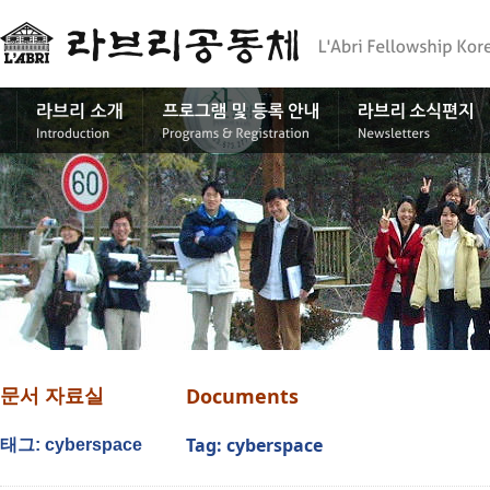
Documents
문서 자료실
Tag: cyberspace
태그: cyberspace