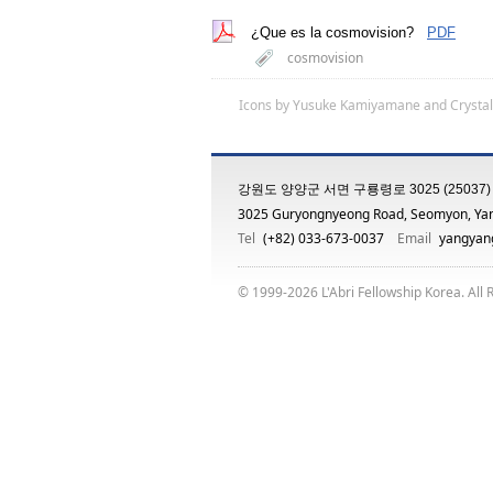
¿Que es la cosmovision?
PDF
cosmovision
Icons by
Yusuke Kamiyamane
and
Crystal
강원도 양양군 서면 구룡령로 3025 (25037)
3025 Guryongnyeong Road, Seomyon, Ya
Tel
(+82) 033-673-0037
Email
yangyang
© 1999-2026 L'Abri Fellowship Korea. All 