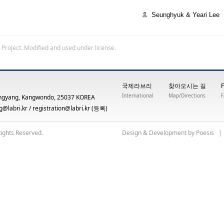
Seunghyuk & Yeari Lee
 Project
. Modified and used under license.
국제라브리
찾아오시는 길
International
Map/Directions
ngyang, Kangwondo, 25037 KOREA
@labri.kr
/
registration@labri.kr
(등록)
Rights Reserved.
yb tnempoleveD & ngiseD
siseoP