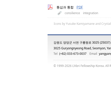
통섭과 통합
PDF
consilience
integration
Icons by
Yusuke Kamiyamane
and
Crystal
강원도 양양군 서면 구룡령로 3025 (25037)
3025 Guryongnyeong Road, Seomyon, Ya
Tel
(+82) 033-673-0037
Email
yangyang
© 1999-2026 L'Abri Fellowship Korea. All 