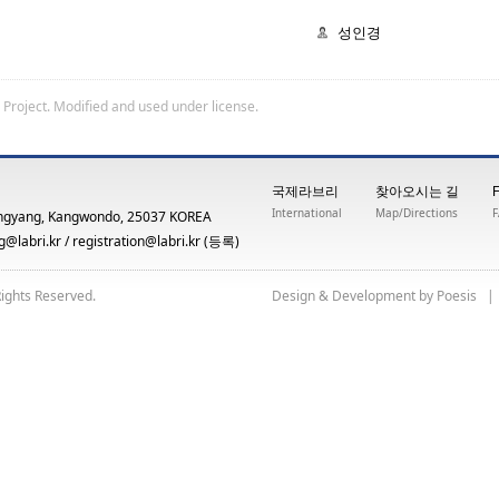
성인경
 Project
. Modified and used under license.
국제라브리
찾아오시는 길
International
Map/Directions
ngyang, Kangwondo, 25037 KOREA
@labri.kr
/
registration@labri.kr
(등록)
Rights Reserved.
yb tnempoleveD & ngiseD
siseoP