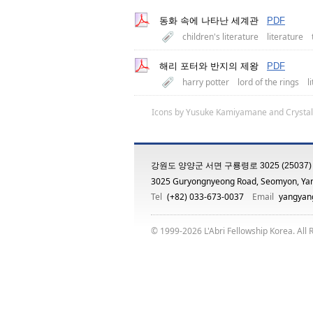
동화 속에 나타난 세계관
PDF
children's literature
literature
해리 포터와 반지의 제왕
PDF
harry potter
lord of the rings
l
Icons by
Yusuke Kamiyamane
and
Crystal
강원도 양양군 서면 구룡령로 3025 (25037)
3025 Guryongnyeong Road, Seomyon, Ya
Tel
(+82) 033-673-0037
Email
yangyang
© 1999-2026 L'Abri Fellowship Korea. All 