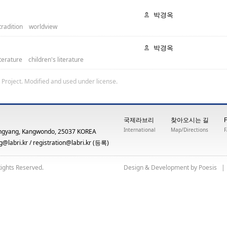
박경옥
tradition
worldview
박경옥
iterature
children's literature
 Project
. Modified and used under license.
국제라브리
찾아오시는 길
International
Map/Directions
ngyang, Kangwondo, 25037 KOREA
@labri.kr
/
registration@labri.kr
(등록)
Rights Reserved.
yb tnempoleveD & ngiseD
siseoP