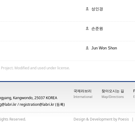
성인경
손준원
Jun Won Shon
 Project
. Modified and used under license.
국제라브리
찾아오시는 길
International
Map/Directions
ngyang, Kangwondo, 25037 KOREA
@labri.kr
/
registration@labri.kr
(등록)
Rights Reserved.
yb tnempoleveD & ngiseD
siseoP