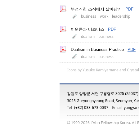
부정직한 조직에서 살아남기
PDF
business
work
leadership
이원론과 비즈니스
PDF
dualism
business
Dualism in Business Practice
PDF
dualism
business
Icons by
Yusuke Kamiyamane
and
Crystal
강원도 양양군 서면 구룡령로 3025 (25037)
3025 Guryongnyeong Road, Seomyon, Ya
Tel
(+82) 033-673-0037
Email
yangyang
© 1999-2026 L'Abri Fellowship Korea. All 