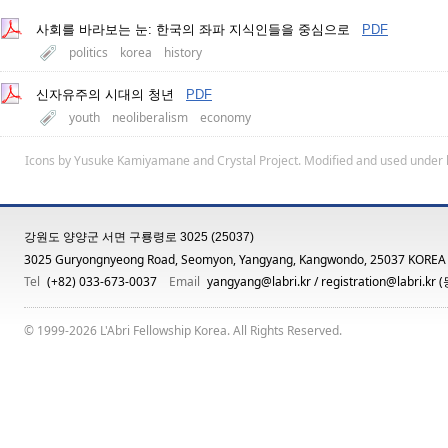
사회를 바라보는 눈: 한국의 좌파 지식인들을 중심으로
PDF
politics
korea
history
신자유주의 시대의 청년
PDF
youth
neoliberalism
economy
Icons by
Yusuke Kamiyamane
and
Crystal Project
. Modified and used under 
강원도 양양군 서면 구룡령로 3025 (25037)
3025 Guryongnyeong Road, Seomyon, Yangyang, Kangwondo, 25037 KOREA
Tel
(+82) 033-673-0037
Email
yangyang@labri.kr
/
registration@labri.kr
(
© 1999-2026 L'Abri Fellowship Korea. All Rights Reserved.