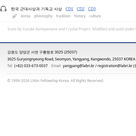
한국 근대사상과 기독교 사상
CD1
CD2
CD3
korea
philosophy
tradition
history
culture
Icons by
Yusuke Kamiyamane
and
Crystal Project
. Modified and used under 
강원도 양양군 서면 구룡령로 3025 (25037)
3025 Guryongnyeong Road, Seomyon, Yangyang, Kangwondo, 25037 KOREA
Tel
(+82) 033-673-0037
Email
yangyang@labri.kr
/
registration@labri.kr
(
© 1999-2026 L'Abri Fellowship Korea. All Rights Reserved.