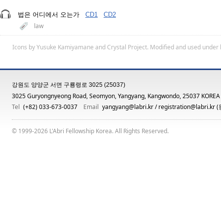
법은 어디에서 오는가
CD1
CD2
law
Icons by
Yusuke Kamiyamane
and
Crystal Project
. Modified and used under 
강원도 양양군 서면 구룡령로 3025 (25037)
3025 Guryongnyeong Road, Seomyon, Yangyang, Kangwondo, 25037 KOREA
Tel
(+82) 033-673-0037
Email
yangyang@labri.kr
/
registration@labri.kr
(
© 1999-2026 L'Abri Fellowship Korea. All Rights Reserved.