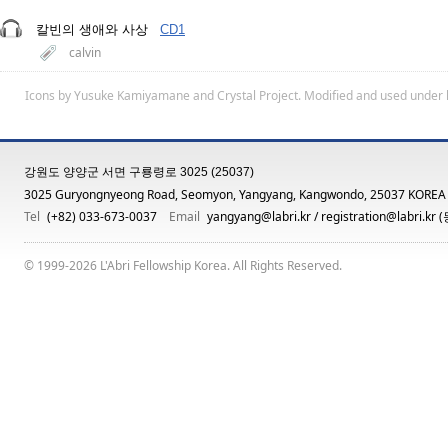
칼빈의 생애와 사상
CD1
calvin
Icons by
Yusuke Kamiyamane
and
Crystal Project
. Modified and used under 
강원도 양양군 서면 구룡령로 3025 (25037)
3025 Guryongnyeong Road, Seomyon, Yangyang, Kangwondo, 25037 KOREA
Tel
(+82) 033-673-0037
Email
yangyang@labri.kr
/
registration@labri.kr
(
© 1999-2026 L'Abri Fellowship Korea. All Rights Reserved.