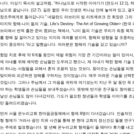
니다. 이상기 목사의 설교처럼, “하나님으로 시작한 이야기가 (전도서 12:1), 
님으로 끝납니다. (12:7). 길든 짧든 우리 인생은 하나님 안에 놓여져 있고, 결
창조주에게로 돌아갑니다.” 네덜란드 라브리의 빔 리트께르크 전 회장은 그의 
마지막 항해-나이 듦의 기술, Life’s Destiny: The Art of Growing Older> (한국
브리에서 번역 출판 준비 중)라는 책에서, “나이 듦의 기술은 우리가 최종 목
를 향해 잘 걸어가고 있다는 지지와 격려를 받으며, 항해와 방향을 잘 조종하
것이 중요하다.”라고 말했습니다. 여러분은 항해의 기술을 갖고 있습니까?
항암 치료 후에 약 6개월 동안이 재발 위험이 가장 큰 기간이라는 말이 있어서
제 아내를 위해 예약한 손님들만 도우려고 했으나, 제 아내가 택한 항해 기술 
의 하나는 사람들을 피해서 혼자 조용히 있는 것보다, 찾아오는 손님들을 따
맞이하되 피곤하면 양해를 구하자는 것이었습니다. 매우 어려운 기술을 선택
것입니다. 그러나 주님께서 그 마음을 귀하게 여기셨는지 지난 두 달 동안 꼭 
야 하는 학생들과 손님들을 보내주셨습니다. 뜻밖에 반가운 친구들도 찾아왔고
낯선 손님들도 많이 다녀갔지만, 기도가 필요한 청년들과 학생들 이야기를 조
만 들려드리겠습니다.
먼저 서울 온누리교회 한마음공동체에서 형제 8명이 다녀갔습니다. 인솔자인
형 형제가 ‘거라사 광인 치유 사건을 통해 본 현대 교회의 정신건강 돌봄 연구’
는 주제로 발표했습니다. 몇 년째 온누리교회 형제들이 올 때마다 휴가를 내고