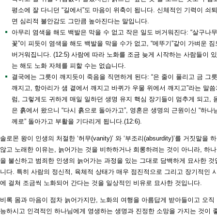
평소에 잘 다니던 “길에서”도 마음이 위축이 됩니다. 신체적인 기력이 쇠
면 심리적 불안감도 그만큼 높아진다는 말입니다.
아무리 염색을 해도 백발은 막을 수 없고 작은 일도 버거워진다: “살구나
꽃”이 피듯이 염색을 해도 백발을 막을 수가 없고, “메뚜기”같이 가벼운 짐
버거워집니다. (12:5) 사람에 따라 노화를 조금 늦게 시작하는 사람들이 
는 해도 노화 자체를 피할 수는 없습니다.
결국에는 그릇이 깨지듯이 죽음을 직면하게 된다: “은 줄이 풀리고 금 그
깨지고, 항아리가 샘 곁에서 깨지고 바퀴가 우물 위에서 깨지고”라는 말씀
럼, 그렇게도 귀하게 매일 일하던 생명 유지 핵심 장기들이 멈추게 되고, 
은 흙에서 왔으니 “다시 흙으로 돌아가고”, 영혼은 생명의 근원이신 “하나
께로” 돌아가고 부활을 기다리게 됩니다.(12:6).
솔로몬 왕이 인생의 처절한 ‘허무(vanity)’ 와 ‘부조리(absurdity)’를 거짓말을 
않고 노래한 이유는, 늙어가는 것을 비하하거나 희롱하려는 것이 아니라, 하
을 불신하고 범죄한 인생의 늙어가는 과정을 있는 그대로 담백하게 묘사한 것
니다. 특히 사람의 정신적, 육체적 상태가 매우 점진적으로 그리고 장기적인 
에 걸쳐 조금씩 노화되어 간다는 것을 일상적인 비유로 묘사한 것입니다.
비록 몸과 마음이 점차 늙어가지만, 노화의 여행을 아름답게 받아들이고 오직
능하시고 인격적인 하나님에게 영생하는 생명과 진정한 소망을 가지는 것이 