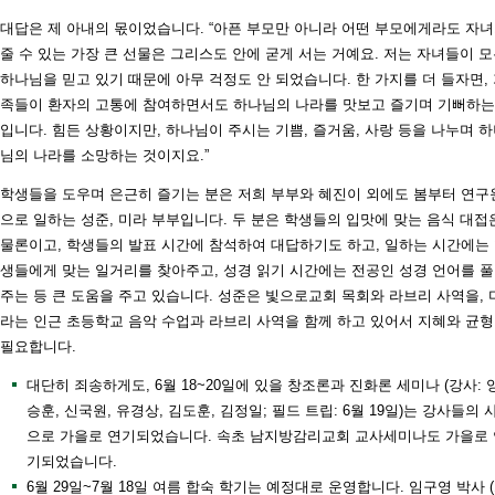
대답은 제 아내의 몫이었습니다. “아픈 부모만 아니라 어떤 부모에게라도 자
줄 수 있는 가장 큰 선물은 그리스도 안에 굳게 서는 거예요. 저는 자녀들이 
하나님을 믿고 있기 때문에 아무 걱정도 안 되었습니다. 한 가지를 더 들자면,
족들이 환자의 고통에 참여하면서도 하나님의 나라를 맛보고 즐기며 기뻐하는
입니다. 힘든 상황이지만, 하나님이 주시는 기쁨, 즐거움, 사랑 등을 나누며 
님의 나라를 소망하는 것이지요.”
학생들을 도우며 은근히 즐기는 분은 저희 부부와 혜진이 외에도 봄부터 연구
으로 일하는 성준, 미라 부부입니다. 두 분은 학생들의 입맛에 맞는 음식 대접
물론이고, 학생들의 발표 시간에 참석하여 대답하기도 하고, 일하는 시간에는
생들에게 맞는 일거리를 찾아주고, 성경 읽기 시간에는 전공인 성경 언어를 
주는 등 큰 도움을 주고 있습니다. 성준은 빛으로교회 목회와 라브리 사역을, 
라는 인근 초등학교 음악 수업과 라브리 사역을 함께 하고 있어서 지혜와 균
필요합니다.
대단히 죄송하게도, 6월 18~20일에 있을 창조론과 진화론 세미나 (강사: 
승훈, 신국원, 유경상, 김도훈, 김정일; 필드 트립: 6월 19일)는 강사들의 
으로 가을로 연기되었습니다. 속초 남지방감리교회 교사세미나도 가을로 
기되었습니다.
6월 29일~7월 18일 여름 합숙 학기는 예정대로 운영합니다. 임구영 박사 