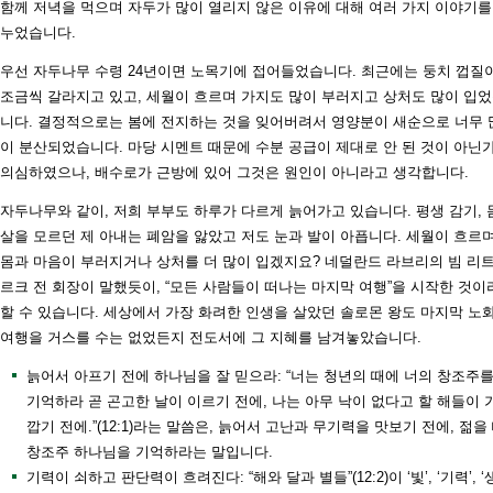
함께 저녁을 먹으며 자두가 많이 열리지 않은 이유에 대해 여러 가지 이야기를
누었습니다.
우선 자두나무 수령 24년이면 노목기에 접어들었습니다. 최근에는 둥치 껍질
조금씩 갈라지고 있고, 세월이 흐르며 가지도 많이 부러지고 상처도 많이 입
니다. 결정적으로는 봄에 전지하는 것을 잊어버려서 영양분이 새순으로 너무 
이 분산되었습니다. 마당 시멘트 때문에 수분 공급이 제대로 안 된 것이 아닌
의심하였으나, 배수로가 근방에 있어 그것은 원인이 아니라고 생각합니다.
자두나무와 같이, 저희 부부도 하루가 다르게 늙어가고 있습니다. 평생 감기, 
살을 모르던 제 아내는 폐암을 앓았고 저도 눈과 발이 아픕니다. 세월이 흐르
몸과 마음이 부러지거나 상처를 더 많이 입겠지요? 네덜란드 라브리의 빔 리
르크 전 회장이 말했듯이, “모든 사람들이 떠나는 마지막 여행”을 시작한 것이
할 수 있습니다. 세상에서 가장 화려한 인생을 살았던 솔로몬 왕도 마지막 노
여행을 거스를 수는 없었든지 전도서에 그 지혜를 남겨놓았습니다.
늙어서 아프기 전에 하나님을 잘 믿으라: “너는 청년의 때에 너의 창조주
기억하라 곧 곤고한 날이 이르기 전에, 나는 아무 낙이 없다고 할 해들이 
깝기 전에.”(12:1)라는 말씀은, 늙어서 고난과 무기력을 맛보기 전에, 젊을
창조주 하나님을 기억하라는 말입니다.
기력이 쇠하고 판단력이 흐려진다: “해와 달과 별들”(12:2)이 ‘빛’, ‘기력’, ‘