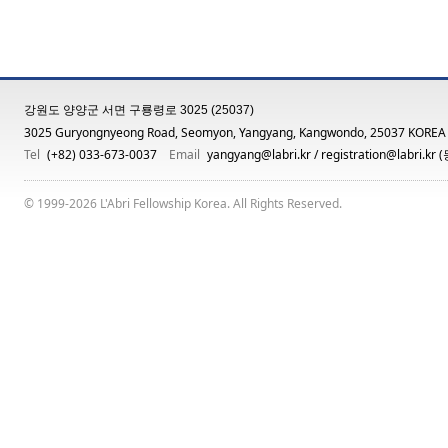
강원도 양양군 서면 구룡령로 3025 (25037)
3025 Guryongnyeong Road, Seomyon, Yangyang, Kangwondo, 25037 KOREA
Tel
(+82) 033-673-0037
Email
yangyang@labri.kr
/
registration@labri.kr
(
© 1999-2026 L'Abri Fellowship Korea. All Rights Reserved.