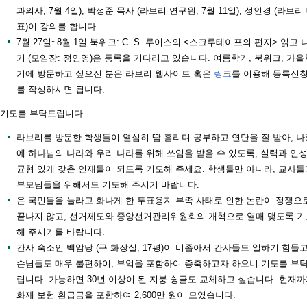
과의사, 7월 4일), 박성준 목사 (라브리 연구원, 7월 11일), 성인경 (라브리
표)이 강의를 합니다.
7월 27일~8월 1일 북위크: C. S. 루이스의 <스크루테이프의 편지> 읽고 
기 (모임장: 정인영)은 등록을 기다리고 있습니다. 여름학기, 북위크, 가을
기에 방문하고 싶으신 분은 라브리 웹사이트 혹은
링크
를 이용해 등록신
를 작성하시면 됩니다.
기도를 부탁드립니다.
라브리를 방문한 학생들이 열심히 땀 흘리며 공부하고 연단을 잘 받아, 나
에 하나님의 나라와 우리 나라를 위해 쓰임을 받을 수 있도록, 실력과 인
균형 있게 갖춘 인재들이 되도록 기도해 주세요. 학생들만 아니라, 교사들
부모님들을 위해서도 기도해 주시기 바랍니다.
온 국민들을 놀라고 화나게 한 투표용지 부족 사태로 인한 논란이 정쟁으
끝나지 않고, 선거제도와 중앙선거관리위원회의 개혁으로 열매 맺도록 기
해 주시기를 바랍니다.
간사 숙소인 백암당 (구 화장실, 17평)이 비좁아서 간사들도 일하기 힘들
손님들도 매우 불편하여, 부엌을 포함하여 증축하고자 하오니 기도를 부
립니다. 가능하면 30년 이상이 된 지붕 슁글도 교체하고 싶습니다. 현재
화재 보험 환급금을 포함하여 2,600만 원이 모였습니다.