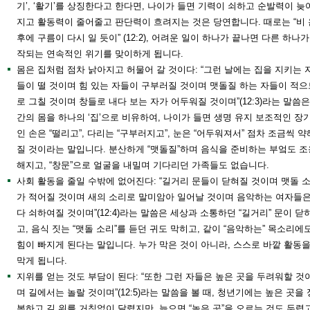
기’, ‘활기’를 상징한다고 한다면, 나이가 들면 기력이 쇠하고 순발력이 늦
지고 활동력이 줄어줄고 판단력이 흐려지는 것은 당연합니다. 때로는 “비 
후에 구름이 다시 일 듯이” (12:2), 어려운 일이 하나가 끝나면 다른 하나가
작되는 연속적인 위기를 맞이하게 됩니다.
몸은 집처럼 점차 낡아지고 허물어 갈 것이다: “그런 날에는 집을 지키는 
들이 떨 것이며 힘 있는 자들이 구부러질 것이며 맷돌질 하는 자들이 적으
로 그칠 것이며 창들로 내다 보는 자가 어두워질 것이며”(12:3)라는 말씀은
간의 몸을 하나의 ‘집’으로 비유하여, 나이가 들면 생명 유지 보조적인 장
인 손은 “떨리고”, 다리는 “구부러지고”, 눈은 “어두워져서” 점차 조금씩 약
질 것이라는 말입니다. 분산하게 “맷돌질”하며 음식을 준비하는 부엌도 조
해지고, “창문”으로 얼굴을 내밀며 기다리던 가족들도 없습니다.
사회 활동을 줄일 수밖에 없어진다: “길거리 문들이 닫혀질 것이며 맷돌 
가 적어질 것이며 새의 소리로 말미암아 일어날 것이며 음악하는 여자들
다 쇠하여질 것이며”(12:4)라는 말씀은 세상과 소통하던 “길거리” 문이 닫
고, 음식 짓는 “맷돌 소리”를 듣던 귀도 막히고, 같이 “음악하는” 목소리에
힘이 빠지게 된다는 말입니다. 누가 막은 것이 아니라, 스스로 바깥 활동
막게 됩니다.
지위를 얻는 것도 부담이 된다: “또한 그런 자들은 높은 곳을 두려워할 것
며 길에서는 놀랄 것이며”(12:5)라는 말씀을 볼 때, 청년기에는 높은 곳을 
복하고 길 위를 거침없이 달렸지만, 늙으면 “높은 곳”을 오르는 것도 두렵고