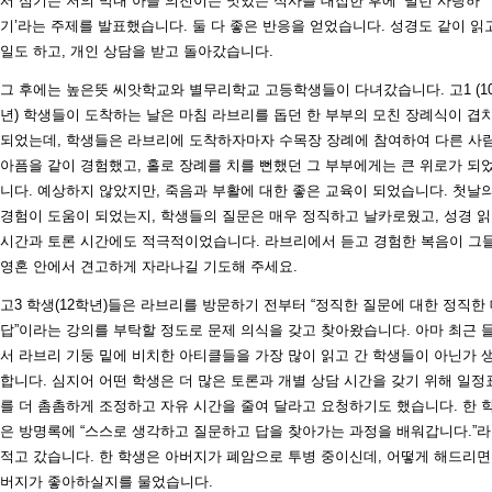
서 섬기는 저의 막내 아들 의진이는 맛있는 식사를 대접한 후에 ‘빌런 사랑하
기’라는 주제를 발표했습니다. 둘 다 좋은 반응을 얻었습니다. 성경도 같이 읽고
일도 하고, 개인 상담을 받고 돌아갔습니다.
그 후에는 높은뜻 씨앗학교와 별무리학교 고등학생들이 다녀갔습니다. 고1 (1
년) 학생들이 도착하는 날은 마침 라브리를 돕던 한 부부의 모친 장례식이 겹
되었는데, 학생들은 라브리에 도착하자마자 수목장 장례에 참여하여 다른 사
아픔을 같이 경험했고, 홀로 장례를 치를 뻔했던 그 부부에게는 큰 위로가 되
니다. 예상하지 않았지만, 죽음과 부활에 대한 좋은 교육이 되었습니다. 첫날
경험이 도움이 되었는지, 학생들의 질문은 매우 정직하고 날카로웠고, 성경 
시간과 토론 시간에도 적극적이었습니다. 라브리에서 듣고 경험한 복음이 그
영혼 안에서 견고하게 자라나길 기도해 주세요.
고3 학생(12학년)들은 라브리를 방문하기 전부터 “정직한 질문에 대한 정직한
답”이라는 강의를 부탁할 정도로 문제 의식을 갖고 찾아왔습니다. 아마 최근 
서 라브리 기둥 밑에 비치한 아티클들을 가장 많이 읽고 간 학생들이 아닌가 
합니다. 심지어 어떤 학생은 더 많은 토론과 개별 상담 시간을 갖기 위해 일정
를 더 촘촘하게 조정하고 자유 시간을 줄여 달라고 요청하기도 했습니다. 한 
은 방명록에 “스스로 생각하고 질문하고 답을 찾아가는 과정을 배워갑니다.”
적고 갔습니다. 한 학생은 아버지가 폐암으로 투병 중이신데, 어떻게 해드리면
버지가 좋아하실지를 물었습니다.