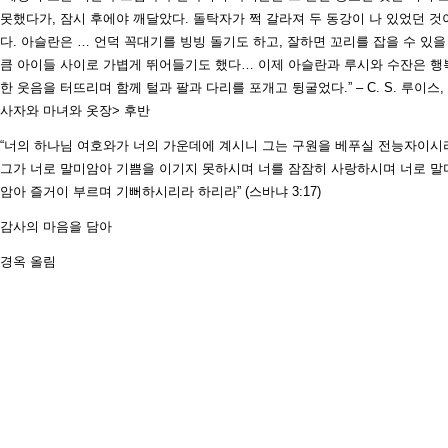
못했다가, 잠시 후에야 깨달았다. 돌탁자가 쩍 갈라져 두 동강이 나 있었던 것
다. 아슬란은 … 언덕 꼭대기를 빙빙 돌기도 하고, 잘하면 꼬리를 잡을 수 있을
큼 아이들 사이로 가볍게 뛰어들기도 했다… 이제 아슬란과 루시와 수잔은 행
한 웃음을 터뜨리며 함께 털과 팔과 다리를 포개고 뒹굴었다.” – C. S. 루이스, 
사자와 마녀와 옷장> 후반
“너의 하나님 여호와가 너의 가운데에 계시니 그는 구원을 베푸실 전능자이시
그가 너로 말미암아 기쁨을 이기지 못하시며 너를 잠잠히 사랑하시며 너로 말
암아 즐거이 부르며 기뻐하시리라 하리라” (스바냐 3:17)
감사의 마음을 담아
경옥 올림