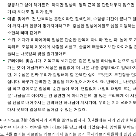
행동하고 싶어 하거든요. 하지만 일상의 ‘영적 근육’을 단련해두지 않으면
기 때 제대로 될 리가 없죠.
예쁨: 맞아요. 전 반복되는 훈련이라면 질색인데, 수험생 기간이 끝나고 
이 깨지니까 한없이 망가지더라고요. 충실한 일상이야말로 삶을 지탱하는
소한의 뼈대 같아요.
스위: 게다가 히라야마의 일상은 단순한 반복이 아니라 ‘헌신’과 ‘놀이’로 
득해요. 조용히 이웃에게 사랑을 베풀고, 슬픔에 매몰되기보단 아이처럼 
들리는 나뭇잎의 빛을 즐기잖아요.
큐레이터: 맞습니다. 기독교적 세계관은 ‘같은 인생을 하나님의 눈으로 살
가는 것’이 아닐까요? 세상은 끊임없이 '더 나은 나'를 증명하라고 압박하
만, 예수님은 진짜 우리가 갈망해야 할 완벽한 삶이 무엇인지 도전장을 던
십니다. 하루가 완벽한 건 흠잡을 데가 없어서가 아니죠. 반짝이는 나뭇잎
럼 작고 경이로운 일상의 ‘순간’들이 모여, 변함없이 내일의 태양이 뜨는 
운 ‘나날들’로 이어지는 건 당연한 게 아니거든요. 흠 많은 우리에게 이 시
을 선물로 내어주시는 완벽하신 하나님이 계시기에, 우리는 지쳐 쓰러져
다시 웃으며 일상으로 돌아갈 수 있는 거겠죠.
마지막으로 3월~8월까지의 계획을 알려드립니다. 3, 4월에는 저의 건강 회복
위하여 이사회의 허락을 받아 라브리를 닫고 쉬게 되었습니다. 양해를 부탁드
요. 4월 초에는 네덜란드 라브리에서 열리는 정기 국제라브리위원회에 인경 