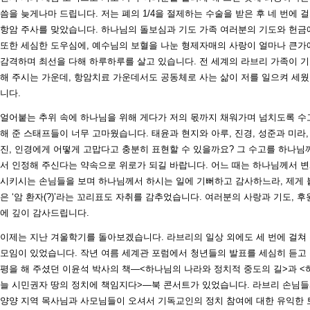
씀을 늦게나마 드립니다. 저는 폐의 1/4을 절제하는 수술을 받은 후 네 번에 
항암 주사를 맞았습니다. 하나님의 돌보심과 기도 가족 여러분의 기도와 헌금
또한 세심한 도우심에, 예수님의 보혈을 나눈 형제자매의 사랑이 얼마나 큰가
감격하며 최선을 다해 하루하루를 살고 있습니다. 전 세계의 라브리 가족이 
해 주시는 가운데, 항암치료 가운데서도 공동체로 사는 삶이 저를 일으켜 세
니다.
얼어붙는 추위 속에 하나님을 위해 게다가 저의 몫까지 채워가며 넘치도록 수
해 준 스태프들이 너무 고마웠습니다. 태윤과 현지와 아루, 진경, 성준과 미라,
진, 인경에게 어떻게 고맙다고 충분히 표현할 수 있을까요? 그 수고를 하나님
서 인정해 주신다는 약속으로 위로가 되길 바랍니다. 어느 때는 하나님께서 
시키시는 손님들을 보며 하나님께서 하시는 일에 기뻐하고 감사하느라, 제게 
은 ‘암 환자(?)’라는 꼬리표도 자취를 감추었습니다. 여러분의 사랑과 기도, 후
에 깊이 감사드립니다.
이제는 지난 겨울학기를 돌아보겠습니다. 라브리의 일상 외에도 세 번에 걸쳐
모임이 있었습니다. 작년 여름 세계관 포럼에서 청년들의 발표를 세심히 듣고
평을 해 주셨던 이윤석 박사의 책—<하나님의 나라와 정치적 중도의 길>과 <
늘 시민권자 땅의 정치에 책임지다>—북 콘서트가 있었습니다. 라브리 손님
양양 지역 목사님과 사모님들이 오셔서 기독교인의 정치 참여에 대한 유익한 