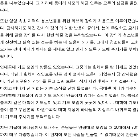
론을 나누었습니다. 그 자리에 동미라 사모의 해금 연주는 모두의 심금을 울
니다.
또한 양양 속초 지역의 청소년들을 위한 라브리 강의가 처음으로 이루어졌습
다. 감사하게도 혜진 간사의 강의
에 대한 반응이 좋아서, 봄에 주일학교 교사
을 위해 같은 강의를 다시 한번 해줄 것을 부탁받았습니다. 이 강의가 청소년
게 신선하고 실속 있는 접근을 하는 데 도움이 되기를, 그래서 청소년들이 교
오가는 것이 아니라 하나님을 제대로 알고 믿게 되도록 기도해 주시기를 부탁
립니다.
연대공대 기도 모임의 방문도 있었습니다. 그중에는 휠체어를 탄 형제도 있었
니다. 작년에 휠체어 진입로를 만든 것이 얼마나 도움이 되었는지 참 감사했
다. 기진 연구원의 강의
를 듣고 열띤 토론이 식사 시간 후까지 이어졌습니다.
마치고 떠나기 전 저희는 기쁜 소식을 전해 들었습니다. 공대뿐 아니라 다수의
과대학에 기도실이 있고 기도 모임이 만들어져 있다는 소식이었습니다. 복음
불모지 같은 대학에 기도실이 있고 기도 모임이 곳곳에 있다니… 대학에 기도
불이 붙고 무신론적, 다원주의적 대학 지성이 하나님의 지성으로 바뀌도록 열
히 기도해 주시기를 부탁드립니다.
지난 겨울에 하나님께서 보내주신 손님들은 연령대로 보았을 때 10대에서 70
까지 매우 다양했습니다. 이 편지에 모든 사람을 언급할 수 없기때문에 간단