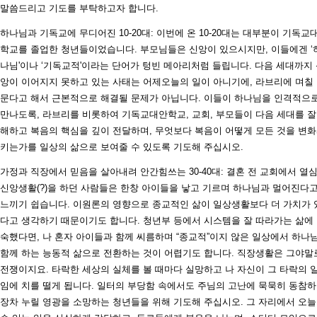
말씀드리고 기도를 부탁하고자 합니다.
하나님과 기독교에 무디어진 10-20대: 이번에 온 10-20대는 대부분이 기독교
학교를 졸업한 청년들이었습니다. 부모님들은 신앙이 있으시지만, 이들에겐 ‘
나님'이나 ‘기독교적'이라는 단어가 텅빈 메아리처럼 들립니다. 다음 세대까지
앙이 이어지지 못하고 있는 사태는 어제오늘의 일이 아니기에, 라브리에 며칠
문다고 해서 근본적으로 해결될 문제가 아닙니다. 이들이 하나님을 인격적으
만나도록, 라브리를 비롯하여 기독교대안학교, 교회, 부모들이 다음 세대를 잘
해하고 복음의 핵심을 깊이 전달하며, 무엇보다 복음이 어떻게 모든 것을 변
키는가를 일상의 삶으로 보여줄 수 있도록 기도해 주십시오.
가정과 직장에서 믿음을 살아내려 안간힘쓰는 30-40대: 결혼 전 교회에서 열
신앙생활(?)을 하던 사람들은 한창 아이들을 낳고 기르며 하나님과 멀어진다
느끼기 쉽습니다. 이원론의 영향으로 종교적인 삶이 일상생활보다 더 가치가 
다고 생각하기 때문이기도 합니다. 청년부 등에서 시스템을 잘 따라가는 삶에
숙했다면, 나 혼자 아이들과 함께 씨름하며 “종교적”이지 않은 일상에서 하나
함께 하는 능동적 삶으로 전환하는 것이 어렵기도 합니다. 직장생활은 그야말
전쟁이지요. 타락한 세상의 실체를 볼 때마다 실망하고 나 자신이 그 타락의 
임에 치를 떨게 됩니다. 일터의 부당함 속에서도 주님의 고난에 묵묵히 동참
장차 누릴 영광을 소망하는 청년들을 위해 기도해 주십시오. 그 자리에서 오늘