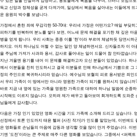
수 있는 일을 신실하게 감당하고, 동료들에게 복음을 나누며, 스터디 모임으로
독교 신앙과 정체성을 굳게 다져가며, 일상에서 복음을 살아내는 이들에게 뜨
운 응원의 박수를 보냅니다.
가정에서 흔한 죄에 무감각한 50-70대: 우리네 가정은 어떤가요? 매일 부딪히
피하기를 반복하며 분노를 쌓다 보면, 어느새 문제 해결을 포기한 채 깊은 마
병을 얻게 됩니다. 우리 사회는 종종 이를 ‘한’이라 부르며 체념하듯 당연시하
하지요. 마치 하나님도 어쩔 수 없는 일인 양 체념하면서요. 신자들조차 이 아
을 주님께 가져가 사과와 용서, 감사로 풀어내는 일이 드물어 참 안타깝습니다
지난 겨울엔 용기를 내어 이 문제를 해결하고자 오신 분들이 있었습니다. 하
께서 이분들을 친히 인도하시고 결국 이분들로 인해 하나님께서 기쁨으로 그 
정의 주인으로 복귀하시리라 믿습니다. 예수님의 보혈의 피로 용서받은 죄인
서 우리 가족이 이 땅에서만 아니라 영원한 가족이 되기를 원하시지 않습니까
바로 지금 내 옆에 있는 가족을 영원한 가족으로 대하며 하나님 말씀에 순종
시작해도 이르지 않습니다. 오히려 제가 배우고 돌아보며 회개하도록 도와준 
님들에게 감사합니다.
다음은 가장 인기 있었던 영화 시간을 기도 가족께 소개해 드리고 싶습니다. 
선정에서 토론 인도까지 태윤 헬퍼 (사진 작가)가 인도를 맡았는데, 이번에도 
은 영화들로 손님들의 마음에 감동과 생각할 것을 많이 안겨 주었습니다. 이번
기엔 ‘도전’이라는 큰 주제로 매주 다른 영화를 보았습니다. 그중에서 <퍼펙트