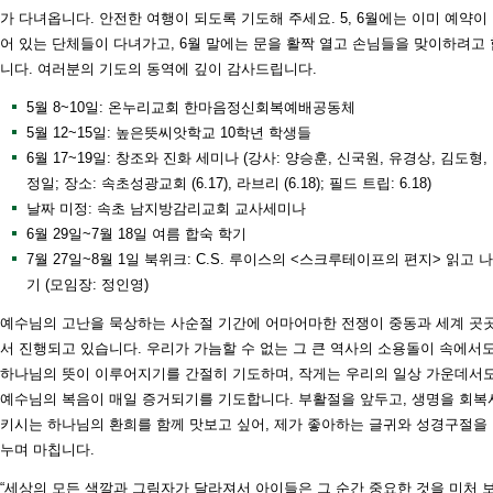
가 다녀옵니다. 안전한 여행이 되도록 기도해 주세요. 5, 6월에는 이미 예약이
어 있는 단체들이 다녀가고, 6월 말에는 문을 활짝 열고 손님들을 맞이하려고 
니다. 여러분의 기도의 동역에 깊이 감사드립니다.
5월 8~10일: 온누리교회 한마음정신회복예배공동체
5월 12~15일: 높은뜻씨앗학교 10학년 학생들
6월 17~19일: 창조와 진화 세미나 (강사: 양승훈, 신국원, 유경상, 김도형,
정일; 장소: 속초성광교회 (6.17), 라브리 (6.18); 필드 트립: 6.18)
날짜 미정: 속초 남지방감리교회 교사세미나
6월 29일~7월 18일 여름 합숙 학기
7월 27일~8월 1일 북위크: C.S. 루이스의 <스크루테이프의 편지> 읽고 
기 (모임장: 정인영)
예수님의 고난을 묵상하는 사순절 기간에 어마어마한 전쟁이 중동과 세계 곳
서 진행되고 있습니다. 우리가 가늠할 수 없는 그 큰 역사의 소용돌이 속에서
하나님의 뜻이 이루어지기를 간절히 기도하며, 작게는 우리의 일상 가운데서
예수님의 복음이 매일 증거되기를 기도합니다. 부활절을 앞두고, 생명을 회복
키시는 하나님의 환희를 함께 맛보고 싶어, 제가 좋아하는 글귀와 성경구절을
누며 마칩니다.
“세상의 모든 색깔과 그림자가 달라져서 아이들은 그 순간 중요한 것을 미처 