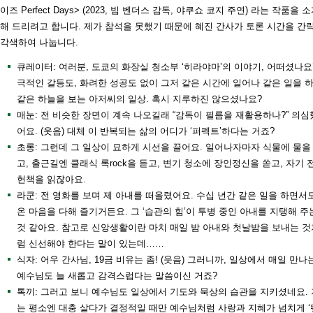
이즈 Perfect Days> (2023, 빔 벤더스 감독, 야쿠쇼 코지 주연) 라는 작품을 
해 드리려고 합니다. 제가 참석을 못했기 때문에 혜진 간사가 토론 시간을 간
각색하여 나눕니다.
큐레이터: 여러분, 도쿄의 화장실 청소부 ‘히라야마’의 이야기, 어떠셨나요
극적인 갈등도, 화려한 성공도 없이 그저 같은 시간에 일어나 같은 일을 
같은 하늘을 보는 아저씨의 일상. 혹시 지루하진 않으셨나요?
매눈: 전 비슷한 장면이 계속 나오길래 “감독이 필름을 재활용하나?” 의심
어요. (웃음) 대체 이 반복되는 삶의 어디가 ‘퍼펙트’하다는 거죠?
초롱: 그런데 그 일상이 묘하게 시선을 끌어요. 일어나자마자 식물에 물을
고, 출근길엔 클래식 록rock을 듣고, 변기 청소에 장인정신을 쏟고, 자기 
헌책을 읽잖아요.
라쿤: 전 영화를 보며 제 아내를 떠올렸어요. 수십 년간 같은 일을 하면서
온 마음을 다해 즐기거든요. 그 ‘습관의 힘’이 투병 중인 아내를 지탱해 주
것 같아요. 참고로 신앙생활이란 마치 매일 밤 아내와 첫날밤을 보내는 것
럼 신선해야 한다는 말이 있는데……
식자: 어우 간사님, 19금 비유는 좀! (웃음) 그러니까, 일상에서 매일 만나
예수님도 늘 새롭고 감격스럽다는 말씀이신 거죠?
톡끼: 그러고 보니 예수님도 일상에서 기도와 묵상의 습관을 지키셨네요. 
는 평소엔 대충 살다가 결정적일 때만 예수님처럼 사랑과 지혜가 넘치게 ‘뙇