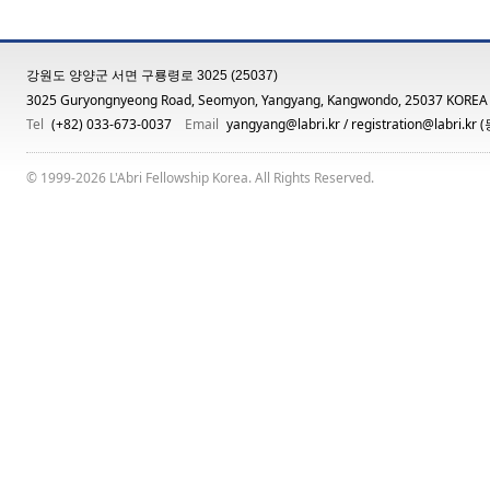
강원도 양양군 서면 구룡령로 3025 (25037)
3025 Guryongnyeong Road, Seomyon, Yangyang, Kangwondo, 25037 KOREA
Tel
(+82) 033-673-0037
Email
yangyang@labri.kr
/
registration@labri.kr
(
© 1999-2026 L'Abri Fellowship Korea. All Rights Reserved.