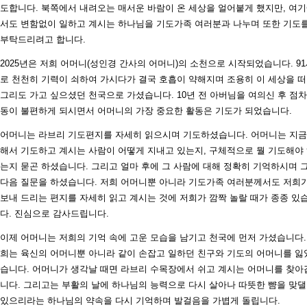
도합니다. 북쪽에서 내려오는 매서운 바람이 온 세상을 얼어붙게 했지만, 여
서도 변함없이 일하고 계시는 하나님을 기도가족 여러분과 나누며 또한 기도
부탁드리려고 합니다.
2025년은 저희 어머니(성인경 간사의 어머니)의 소천으로 시작되었습니다. 9
로 천천히 기력이 쇠하여 가시다가 결국 호흡이 약해지며 조용히 이 세상을 
그리도 가고 싶으셨던 천국으로 가셨습니다. 10년 전 아버님을 여의신 후 점차
동이 불편하게 되시면서 어머니의 가장 중요한 활동은 기도가 되었습니다.
어머니는 라브리 기도편지를 자세히 읽으시며 기도하셨습니다. 어머니는 지금
해서 기도하고 계시는 사람이 어떻게 지내고 있는지, 구체적으로 뭘 기도해야
는지 묻곤 하셨습니다. 그리고 얼마 후에 그 사람에 대해 정확히 기억하시며 
다음 질문을 하셨습니다. 저희 어머니뿐 아니라 기도가족 여러분께서도 저희
보내 드리는 편지를 자세히 읽고 계시는 것에 저희가 깜짝 놀랄 때가 종종 있
다. 진심으로 감사드립니다.
이제 어머니는 저희의 기억 속에 고운 모습을 남기고 천국에 먼저 가셨습니다.
희는 육신의 어머니뿐 아니라 같이 손잡고 일하던 친구와 기도의 어머니를 잃
습니다. 어머니가 생각날 때면 라브리 수목장에서 쉬고 계시는 어머니를 찾아
니다. 그리고는 부활의 날에 하나님의 능력으로 다시 살아나 따뜻한 뺨을 맞댈
있으리라는 하나님의 약속을 다시 기억하며 발걸음을 가볍게 돌립니다.