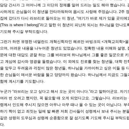
담당 간사가 그 어머니께 그 이단의 정체를 알려 드리는 일도 해야 했습니다. 
사하게도 손님들이 이 청년을 안타까워하며 몹시도 사랑해 주었습니다. 2주 
집에 갔다가 다시 라브리로 돌아오는 이 청년, “여기가 바로 제가 있을 곳이에
(This is where I belong)”라고 말한 이 청년이 피난처 되시는 하나님을 만나도
기도해 주시길 부탁드립니다.
그런가 하면 유명한 네덜란드 개혁신학자인 헤르만 바빙크의 <개혁교의학>을
으며, 어려운 내용을 나누어준 청년도 있었습니다. 정확한 내용 이해와 설명, 
문에 대한 대답도 곧잘 하는 그를 바라보며 하나님께서 그를 좋은 일꾼으로 
고 계심에 감사와 영광을 돌렸습니다. 이 외에도 진로를 찾는 청년들, 대학 진
을 앞두고 두려움과 걱정이 많은 청년들, 하나님을 가까이하고 싶은 이들 등 
한 손님들이 매서운 바람을 뚫고 양양까지 왔습니다. 하나님께서 지금도 그들
함께 계시기를 기도합니다.
누군가 “라브리는 오고 싶다고 해서 오는 곳이 아니다.”라고 말하더군요. 자기
여러 번 오려고 했지만, 꼭 필요할 때 오게 되었다고요. 그렇습니다. 라브리는
령께서 인도해 주시지 않으면 아무나 아무 때나 올 수 있는 곳이 아닙니다. 부
하기 짝이 없고 죄짓는 일에 발 빠른 저희 간사들이 성령께서 보내 주시는 분
같은 성령의 도우심과 성령께 순종함으로 잘 섬기도록 기도해 주시길 부탁드
다.