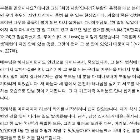
부활을 믿으시나요? 아니면 그냥 “희망 사항”입니까? 부활의 흔적은 매년 봄이
면 우리 주위의 자연 세계에서 흔히 볼 수 있는 현상입니다. 겨울에 죽은 것처
보이던 나무와 풀들이 봄이 되면 다시 살아납니다. 예수님도, “한 알의 밀알이
어져 죽지 아니하면 한 알 그대로 있고 죽으면 많은 열매를 맺느니라.”(요한복
12:24)고 말씀하셨지요. 루이스 (C. S. Lewis)는 이렇게 말했습니다. “‘죽음과 
생’패턴이 자연 안에 있는 것은, 그것이 먼저 그 분 안에 있었기 때문이다.” (<
>, 227쪽).
예수님은 하나님이면서도 인간으로 태어나셔서, 죽으셨다가, 그 분의 법칙에 
라 다시 살아나셨습니다. 그러기에 그 분을 믿는 우리도 예수님을 따라서 부
니다. 말이 되지 않나요? 저는 양쪽 부모님 네 분을 다 떠나보내며 부활을 더
기다리게 되었습니다. 새 하늘과 새 땅에서 온전히 하나님을 섬기고 서로를 
하는 모습으로 만날 것이 기대됩니다. 그 때 기도가족 여러분도 만나 뵙기를 
니다.
장례식을 마치자마자 라브리 학기를 시작하려니 쉽지 않았습니다. 제가 식사 
번인 것을 잊어 버리는 일도 발생했습니다. 광식, 남정 집사님과 태윤, 현지씨
리고 한 살난 ‘아루’의 특별한 도움, 그리고 헬퍼로 도와준 다연, 아키오, 진경
없없다면 1월 한 달을 어떻게 지낼 수 있었을까요? 하나님께서 보내 주신 훌
헬퍼들로 인해 거듭 감사드립니다.