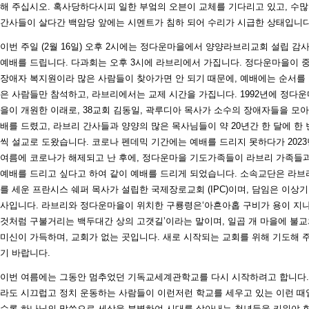
해 주십시오. 혹사당하다시피 일한 부엌의 오븐이 교체를 기다리고 있고, 수
간사들이 살다간 백암당 앞에는 시멘트가 침하 되어 수리가 시급한 상태입니다
이번 주일 (2월 16일) 오후 2시에는 정다운마을에서 양양라브리교회 설립 감
예배를 드립니다. 다과회는 오후 3시에 라브리에서 가집니다. 정다운마을이 
장애자 복지원이라 많은 사람들이 찾아가면 안 되기 때문에, 예배에는 순서를
은 사람들만 참석하고, 라브리에서는 교제 시간을 가집니다. 1992년에 정다운
을이 개원한 이래로, 38교회 김동일, 곽루디아 목사가 소수의 장애자들을 모아
배를 드렸고, 라브리 간사들과 양양의 많은 목사님들이 약 20년간 한 달에 한 
씩 설교로 도왔습니다. 코로나 펜데믹 기간에는 예배를 드리지 못하다가 2023
여름에 코로나가 해제되고 난 후에, 정다운마을 기도가족들이 라브리 가족들
예배를 드리고 싶다고 하여 같이 예배를 드리게 되었습니다. 소속교단은 라브
를 세운 프란시스 쉐퍼 목사가 설립한 국제장로교회 (IPC)이며, 담임은 이상기
사입니다. 라브리와 정다운마을이 위치한 구룡령은‘아흔아홉 구비가 용이 지
것처럼 구불거리는 백두대간 상의 고갯길’이라는 말이며, 일곱 개 마을에 불
미신이 가득하며, 교회가 없는 곳입니다. 새로 시작되는 교회를 위해 기도해 
기 바랍니다.
이번 여름에는 그동안 멈추었던 기독교세계관학교를 다시 시작하려고 합니다.
라도 시끄럽고 정치 운동하는 사람들이 이런저런 학교를 세우고 있는 이런 때
수록 하나님의 말씀으로 세상을 분별하여 시대를 살아내는 청년들을 키워야 