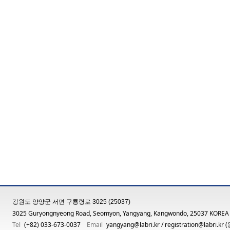
강원도 양양군 서면 구룡령로 3025 (25037)
3025 Guryongnyeong Road, Seomyon, Yangyang, Kangwondo, 25037 KOREA
Tel
(+82) 033-673-0037
Email
yangyang@labri.kr
/
registration@labri.kr
(