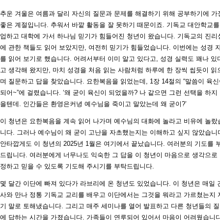
추운 겨울은 여름과 달리 자신의 질문과 문제를 해결하기 위해 공부하기에 가
좋은 계절입니다. 추워서 바깥 활동을 잘 못하기 때문이죠. 기독교 대안학교를
업하고 대학에 가서 하나님 믿기가 힘들어진 청년이 왔습니다. 기독교의 진리
에 관한 책들도 읽어 보았지만, 여전히 믿기가 힘들었습니다. 이번에는 성경 
를 읽어 보기로 했습니다. 어려서부터 이미 알고 있다고, 성경 실력도 꽤나 있
고 생각해 왔지만, 마치 성경을 처음 읽는 사람처럼 하루에 한 장씩 씹듯이 읽
며 질문하고 답을 찾았습니다. 요한복음을 읽었는데, 1장 14절의 “말씀이 육
되어~”에 걸렸습니다. ‘왜 굳이 육신이 되었을까? 나 같으면 그런 선택을 하지
을텐데. 인간들은 환영은커녕 예수님을 죽이고 말았는데 왜 굳이?’
이 청년은 요한복음을 계속 읽어 나가며 예수님의 대화에 놀라고 비유에 놀랐
니다. 그러나 예수님이 왜 굳이 고난을 자초했는지는 이해하고 싶지 않았습니
안타깝게도 이 청년의 2025년 1월은 여기에서 끝났습니다. 여러분의 기도를 
드립니다. 여러분에게 너무나도 익숙한 그 답을 이 청년이 마음으로 생각으로
정하고 믿을 수 있도록 기도해 주시기를 부탁드립니다.
몇 달간 이단에 빠져 있다가 라브리에 온 청년도 있었습니다. 이 청년은 매일 
사와 만나 정통 기독교 교리를 배우고 이단에서는 그것을 뭐라고 가르쳤는지 
기 말로 토해냈습니다. 그리고 매주 세미나를 열어 발표하고 다른 청년들의 
에 답하는 시간을 가졌습니다. 가족들이 연루되어 있어서 마음이 어려웠습니다