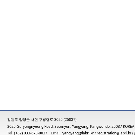
강원도 양양군 서면 구룡령로 3025 (25037)
3025 Guryongnyeong Road, Seomyon, Yangyang, Kangwondo, 25037 KOREA
Tel
(+82) 033-673-0037
Email
yangyang@labri.kr
/
registration@labri.kr
(