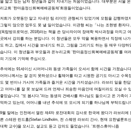
을 앓고 있는 남자 청년들과 같이 지내기는 처음이었습니다. 대부분은 서울 
리교회 ‘한마음정신회복예배공동체’회원들이었습니다.
저희가 오랫동안 알고 지내던 팀 리더인 관형씨가 있었기에 모험을 감행하였지
그렇지 않으면 엄두도 못 낼 일이었습니다. 이관형 씨는「나는 조현병 환자다
(옥탑방프로덕션, 2018)라는 책을 쓴 당사자이며 장애학 박사과정을 마치고 
곳에서 강의를 하는 분입니다. 이 청년들은 모두 약을 복용하면서 직장에 나
도 하고, 집에서 시간을 보내기도 하고, 그림을 그리기도 하는 등 매우 다양하
습니다. 이 청년들과 부모들과 온누리교회 ‘한마음정신회복예배공동체’를 여
의 기도에 기억해 주십시오.
추석에는 91세이신 시어머니와 동생 가족들이 오셔서 함께 시간을 가졌습니다
어머니께서는 잘 걷지 못하셨으나 휠체어를 타고 시원한 공기도 마시고 수목
도 몇 번이나 가시며 가족들과 즐거운 시간을 가지셨습니다. 라브리 일을 한
고 어머니를 잘 못 보살펴 드려 언제나 죄송한 마음인데 며칠이라도 모실 수 
좋았습니다. “또 봅시다.”라는 동생의 건배사를 하나님도 들으시고 온 가족이 
억하고 있는데, 어머니를 내년 추석에 또 모시게 되기를 하나님께 부탁드립니
9월 말에는 인천에서 열린 제4차 로잔대회의 강사로 한국에 왔다가 라브리에 
른 스테판 린드홈(Stefan Lindholm, 전 스웨덴 라브리 간사, 현재 요한넬룬트
대학 교수)을 모시고, 설교도 듣고 강의도 들었습니다. ‘트랜스휴머니즘