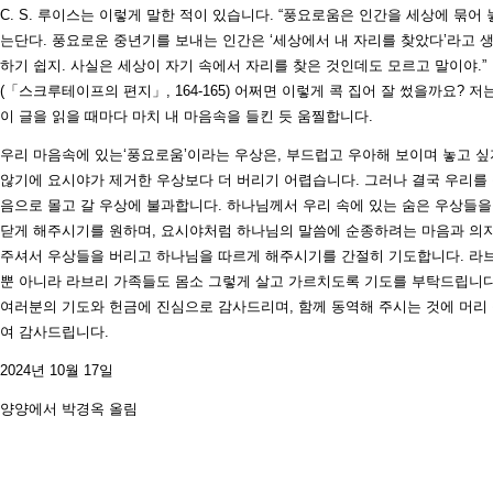
C. S. 루이스는 이렇게 말한 적이 있습니다. “풍요로움은 인간을 세상에 묶어 
는단다. 풍요로운 중년기를 보내는 인간은 ‘세상에서 내 자리를 찾았다’라고 
하기 쉽지. 사실은 세상이 자기 속에서 자리를 찾은 것인데도 모르고 말이야.”
(「스크루테이프의 편지」, 164-165) 어쩌면 이렇게 콕 집어 잘 썼을까요? 저
이 글을 읽을 때마다 마치 내 마음속을 들킨 듯 움찔합니다.
우리 마음속에 있는‘풍요로움’이라는 우상은, 부드럽고 우아해 보이며 놓고 싶
않기에 요시야가 제거한 우상보다 더 버리기 어렵습니다. 그러나 결국 우리를
음으로 몰고 갈 우상에 불과합니다. 하나님께서 우리 속에 있는 숨은 우상들을
닫게 해주시기를 원하며, 요시야처럼 하나님의 말씀에 순종하려는 마음과 의
주셔서 우상들을 버리고 하나님을 따르게 해주시기를 간절히 기도합니다. 라
뿐 아니라 라브리 가족들도 몸소 그렇게 살고 가르치도록 기도를 부탁드립니다
여러분의 기도와 헌금에 진심으로 감사드리며, 함께 동역해 주시는 것에 머리
여 감사드립니다.
2024년 10월 17일
양양에서 박경옥 올림