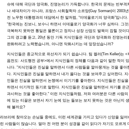
슈에 대해 극단과 양극화, 진영논리가 가득합니다. 한국의 문제는 빈부격
나 세대차이가 아니라, 프랑스 사회철학자 소르망(Guy Sorman)이 2003
전 노무현 대통령과의 대담에서 한 말처럼, “이데올로기의 양극화”입니다.
“한국에는 진보니, 보수니 하면서 이데올로기 양극화가 너무 심하다. 그것
극복하지 못하면 통일은 물론이고 정치나 성장 산업도 발목이 잡힐 것이다.
그의 경고를 듣고, 20년 동안 기독 지식인들은 극단과 양극화와 진영논리
완화하려고 노력했습니까, 아니면 악화시키는 데 앞장섰습니까?
지식인들은 종교적으로 위선자가 되기 쉽습니다. 팀 켈러(Tim Keller)는 <
음전도: 사도행전 공부>에서 지식인들의 정체를 다음과 같이 말한 적이 
니다. “지식인들은 진실을 말하면서 다른 사람들을 깔아뭉개는 것을 좋아
다. 지식인들은 진실을 말하면서 내가 옳다는 것을 보여주고 싶어한다. 지
인들은 진실을 말하면서 논쟁에서 이기기를 좋아한다. 지식인들은 진실을
하면서 이기적인 동기로 말한다. 지식인들은 진실을 말하면서 자기를 은
과시하는 것을 좋아한다.” 이런 지식인들처럼, 저와 여러분은 다른 사람의
에 있는 티끌은 보면서 자기 눈에 있는 들보는 보지 못하는 것은 아닌지 
해 볼까요?
라브리에 찾아오는 손님들 중에도, 이런 세계관을 가지고 있다가 신앙을 잃어
린 사람들이 많습니다. 얼마 전 어떤 분이 성경을 같이 읽다가 자기도 모르게 