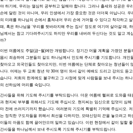
야 하기에, 우리는 열심히 공부하고 일해야 합니다. 그러나 출세와 성공은 우
손에 달린 것이 아니며, 우리 인생에서 가장 중요한 것은 더더욱 아닙니다. 우
의 미래를 하나님의 손에서 훔쳐내어 우리 손에 거머쥘 수 있다고 착각하고 살
때, 혹은 하나님을 ‘우리를 뒷바라지해 주는 집사’ 정도로 여기며 살아갈 때, 
님께서는 참고 기다려주시기도 하지만 우리를 내버려 두신다는 것도 알고 계
까?
이번 여름에도 주말(금~월)에만 개방합니다. 장기간 머물 계획을 가졌던 분들
몹시 죄송하며 그분들의 길도 하나님께서 인도해 주시기를 기도합니다. 개인
찾아오고 외국인들도 찾아오지만, 이번 여름에는 단체로 찾아오는 청년들이 
니다. 어제는 두 교회 청년 약 30여 명이 와서 같이 예배도 드리고 강의도 듣고
습니다. 저희의 한계에도 불구하고 그 사정에 맞게 사람들을 보내 주시는 하
의 선하심에 머리를 숙입니다.
간사들을 위해 기도해 주시기를 부탁드립니다. 더운 여름에 헬퍼로 도와줄 태
과 현지씨 부부를 위해서도 기도해 주십시오. 현지씨는 임신으로 입덧이 심해
마 전에 쓰러지기까지 했습니다. 여러분의 기도에 특별히 기억해 주십시오. 
는 정직한 구도자들을 위해서 최선을 다하지만, 모태신앙의 끈을 놓으려고 하
이들의 아픔도 함께 끌어안으며 일하고 있습니다. 이런 현장에서 같이 일할 
간사들을 하나님께서 보내 주시도록 기도해 주시기를 부탁드립니다.