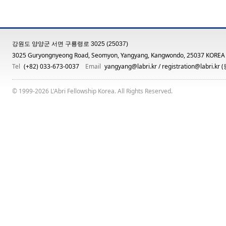
강원도 양양군 서면 구룡령로 3025 (25037)
3025 Guryongnyeong Road, Seomyon, Yangyang, Kangwondo, 25037 KOREA
Tel
(+82) 033-673-0037
Email
yangyang@labri.kr
/
registration@labri.kr
(
© 1999-2026 L'Abri Fellowship Korea. All Rights Reserved.