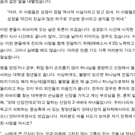
음과 같은 말을 내뱉었습니다.
“어라, 이 사람들은 성경이 정말 역사적 사실이라고 믿고 있네. 이 사람들
성경을 약간의 진실과 많은 허구로 구성된 문서라고 생각을 안 하네.”
이런 분들이 라브리에 오는 날은 토론이 뜨겁습니다. 성경읽기 시간에 시작한
론이 식사 시간에도 끝나지 않아, 그다음 날까지 이어지는 경우도 있습니다. 
는 이런 분들에게 진리와 사랑을 함께 전달하기 위해(에베소서 4:15) 노력하고
습니다. 그러나 실패할 때도 많습니다. 어려운 만큼 기도 가족 여러분의 기도
절실합니다.
병을 얻었거나 공부, 취업 등이 순조롭지 않아 하나님을 원망하고 신앙에서 
서려는 대학생 청년들도 옵니다. 이상하게도, 불평이 있으면 하나님께 끈질기
따지기라도 해야 하는데(욥처럼), 불평을 품은 채 슬그머니 하나님으로부터 
돌리려고 하는 것이 우리 죄인들의 마음인가 봅니다. 전자의 경우든 후자의 
든 라브리를 찾는 대부분의 손님들은 신앙을 가지고 계신 부모님을 둔, 흔히 
해, “모태 신앙인데요”라고 말하는 신앙의 2~4세대 자녀들입니다. 우리나라의
독교가 쇠퇴하는 중심축에 서 있는 청장년들이 모태신앙의 끝자락에서라도 
오니 안타까우면서도 반갑습니다. 여러분도 바울 사도가 보여준 자기 민족에 
한 사랑을 아시죠?
“…나에게 큰 근심이 있는 것과 마음에 그치지 않는 고통이 있는 것을 내 양심