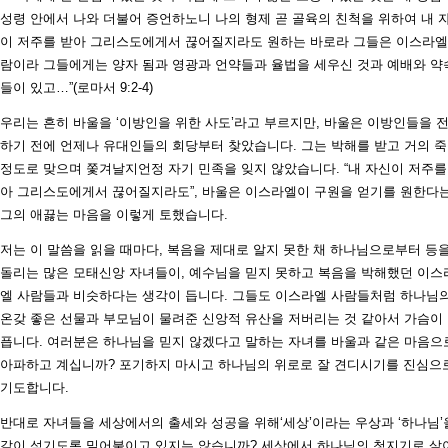
성령 안에서 나와 더불어 증언하노니 나의 형제 곧 골육의 친척을 위하여 내 
이 저주를 받아 그리스도에게서 끊어질지라도 원하는 바로라 그들은 이스라엘
람이라 그들에게는 양자 됨과 영광과 언약들과 율법을 세우신 것과 예배와 약
들이 있고…”(로마서 9:2-4)
우리는 흔히 바울을 ‘이방인을 위한 사도’라고 부르지만, 바울은 이방인들을 
하기 전에 언제나 유대인들의 회당부터 찾았습니다. 그는 박해를 받고 거의 
정도로 맞으며 쫓겨날지언정 자기 민족을 잊지 않았습니다. “내 자신이 저주를
아 그리스도에게서 끊어질지라도”, 바울은 이스라엘이 구원을 얻기를 원한다
그의 애끓는 마음을 이렇게 토했습니다.
저는 이 말씀을 읽을 때마다, 복음을 제대로 알지 못한 채 하나님으로부터 등
돌리는 많은 모태신앙 자녀들이, 예수님을 믿지 못하고 복음을 박해했던 이스
엘 사람들과 비슷하다는 생각이 듭니다. 그들도 이스라엘 사람들처럼 하나님
온갖 좋은 선물과 부모님이 물려준 신앙적 유산을 저버리는 것 같아서 가슴이
픕니다. 여러분은 하나님을 믿지 않겠다고 말하는 자녀를 바울과 같은 마음으
아파하고 계십니까? 포기하지 마시고 하나님의 위로로 잘 견디시기를 진심으
기도합니다.
반대로 자녀들을 세상에서의 출세와 성공을 위해‘세상’이라는 우상과 ‘하나님’
같이 섬기도록 밀어붙이고 있지는 않습니까? 세상에서 하나님의 청지기로 살