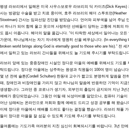
평생 라브리에서 일해온 미국 사우스보로우 라브리의 딕 카이즈(Dick Keyes)
사는 방광암 수술을 받고 치료 중이며, 호주 라브리의 헤더 스투트먼(Heather
Stootman) 간사는 임파선암 진단을 받았습니다. 언어와 피부색을 넘어 주님 
서 하나가 되어 함께 울고 웃으며 사랑하던 선배들이 당하는 고통에 저희의 
도 몹시 아픕니다. 헤더의 말을 옮깁니다. “이 타락한 세상에서 일어나는 모든
가운데, 하나님께서는 자기 자녀에게 영원히 선을 베푸십니다. (In everything th
broken world brings along God is eternally good to those who are his).” 전 
에서 일하고 있는 라브리 간사들을 위해서도 늘 기도해 주시기를 부탁드립니다
라브리 앞에 있는 중증장애인 시설인 정다운 마을의 예배를 위해서도 기도를 
탁드립니다. 정다운 마을에는 상주하는 원생과 직원들이 100여 명이 넘습니다
몇 년 전에 슐튼(Cordell Schulten) 한동대 교수가 짧고도 분명하게 말씀을 전
때, 장애인과 비장애인을 가리지 않고 하나님의 말씀에 반응하던 기억이 지금
생생합니다. 그러던 중 코로나가 생기자, 외부인의 출입이 금지되어 지난 3년
예배가 중단되었습니다. 그동안 어릴 때 뇌성마비를 앓았으나, 컴퓨터 기술이
어난 상래씨는 온라인으로 저희와 함께 예배도 드리고 성경 공부를 해 왔습니
이제 정다운 마을에서 예배를 드려도 좋다는 결정을 했습니다. 라브리 채플 
들이 정다운 마을을 잘 섬길 수 있도록 기도해 주시기를 부탁드립니다.
올여름에는 기도가족 여러분의 지친 심신이 회복되시기를 바랍니다. 3년 만에