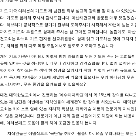
게 지낼 수 있게 되어 감사드립니다.
기도 가족 여러분의 기도로 제 남편은 외부 설교와 강의를 잘 마칠 수 있었습
다. 기도로 함께해 주셔서 감사드립니다. 마산재건교회 방문은 매우 뜻깊었습
다. 라브리가 공식적으로 생기기 전부터 도와주시기 시작해서 30년이 넘는 지
까지도 기도와 후원으로 함께해 주시는 참 고마운 교회입니다. 놀랍게도, 마
건교회는 라브리 기도 편지를 선교위원들이 함께 읽고 기도하는 것에 그치지 
고, 저희를 위해 따로 목장 모임에서도 별도로 기도하고 있습니다.
개인 기도 가족만 아니라, 이렇게 함께 라브리를 위해 기도해 주시는 교회들이
곳에 있다는 것을 생각하니, 너무나 감사하고 감격스럽습니다. 멀리 설악산 
짜기까지 찾아오는 한 생명 한 생명을 살리시기 위해, 이렇게 광대한 규모로 
시며 동시에 자녀들의 기도에 세밀히 귀 기울여 들으시는 우리 하나님께 무슨
로 감사하며, 무슨 찬양을 올려드릴 수 있을까요?
대전 대덕한빛교회에서 진행하는 ‘예수제자학교’에서 약 15년째 강의를 다니
있는 제 남편은 이번에는 ‘지식인들의 세계관’이란 강의를 하였습니다. 대덕한
교회는 카이스트 옆에 있는 지리적 특성상, 과학기술 계통의 전문가와 지식인
이 많은 교회입니다. 전문가가 아닌 저와 같은 사람에게도 해당이 되는 내용
에, 여러분께도 도움이 될까 하여 조금만 인용해 봅니다.
지식인들은 이념적으로 ‘극단’을 취하기 쉽습니다. 요즘 우리나라는 모든 