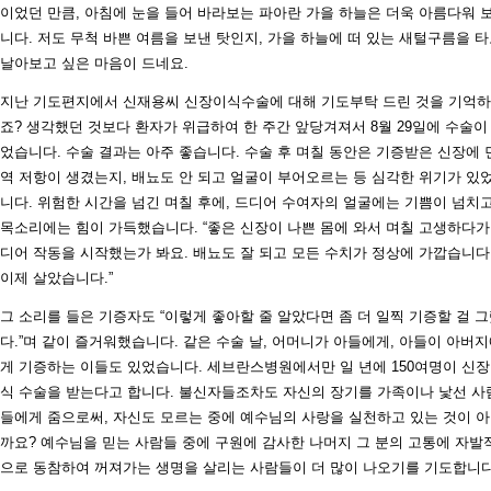
이었던 만큼, 아침에 눈을 들어 바라보는 파아란 가을 하늘은 더욱 아름다워 
니다. 저도 무척 바쁜 여름을 보낸 탓인지, 가을 하늘에 떠 있는 새털구름을 
날아보고 싶은 마음이 드네요.
지난 기도편지에서 신재용씨 신장이식수술에 대해 기도부탁 드린 것을 기억
죠? 생각했던 것보다 환자가 위급하여 한 주간 앞당겨져서 8월 29일에 수술이
었습니다. 수술 결과는 아주 좋습니다. 수술 후 며칠 동안은 기증받은 신장에 
역 저항이 생겼는지, 배뇨도 안 되고 얼굴이 부어오르는 등 심각한 위기가 있
니다. 위험한 시간을 넘긴 며칠 후에, 드디어 수여자의 얼굴에는 기쁨이 넘치고
목소리에는 힘이 가득했습니다. “좋은 신장이 나쁜 몸에 와서 며칠 고생하다가
디어 작동을 시작했는가 봐요. 배뇨도 잘 되고 모든 수치가 정상에 가깝습니다
이제 살았습니다.”
그 소리를 들은 기증자도 “이렇게 좋아할 줄 알았다면 좀 더 일찍 기증할 걸 
다.”며 같이 즐거워했습니다. 같은 수술 날, 어머니가 아들에게, 아들이 아버
게 기증하는 이들도 있었습니다. 세브란스병원에서만 일 년에 150여명이 신
식 수술을 받는다고 합니다. 불신자들조차도 자신의 장기를 가족이나 낯선 사
들에게 줌으로써, 자신도 모르는 중에 예수님의 사랑을 실천하고 있는 것이 
까요? 예수님을 믿는 사람들 중에 구원에 감사한 나머지 그 분의 고통에 자발
으로 동참하여 꺼져가는 생명을 살리는 사람들이 더 많이 나오기를 기도합니다