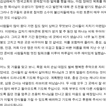
김상래씨가 ‘한국교회의 문제점’이란 발제를 했을 때는, 마침 장애인 목회를 
는 한 목사님이 오셨다가 ‘장애인 사고 발전’에 대해 큰 도전을 받기도 했습니다
그러나 친구들의 권유로 참석한 소수의 불신자들에게는 이런 토론이 매우 어
던 것도 사실입니다.
사람들이 많이 왔다 가면 집도 많이 상하고 무엇보다 간사들이 지치기 마련입
다. 이번에는 갑자기 에어콘에 문제가 생겨 몇 주 동안 방 하나는 비워 두어야
습니다. 그리고 폭우 기간 동안에는 네 곳에서 비가 샜습니다. 너무 늦기 전에
붕도 고치고 썩은 곳은 바꾸어야 할 것 같네요. 저를 포함하여 줄리아, 충성, 
원, 인경, 저희 다섯 명은 마치 이 뜨겁고 힘들고 바쁜 여름을 위해 지난 수 년
안 준비된 사람들처럼 멋진 팀워크를 이루어 하루같이 아주 재미있게 일했습
다.
어느 듯 가을을 맞고 보니, 폭염 속의 손님 대접도 벌써 행복한 추억으로 자리
았네요. 간사들의 삶 속에서 살아계신 하나님과 그 분의 말씀이 진리라는 것이
속해서 드러나도록 기도해 주십시오. 계획했던 대로, 충성 간사는 캐나다 라
로, 삼원 간사는 네덜란드 라브리로 떠났습니다. 두 사람 모두 그 곳에서 잘 
서 많이 배우고 돌아오도록 기도해 주십시오. 저희 부부도 이제 다른 사람들이
도록 돕던 것을 멈추고 조용히 하나님을 만나고 몸도 마음도 쉴 예정입니다. 
가 이렇게 안식월을 가질 수 있도록 배려하고 기도해 주시고 후원해 주셔서 
히 감사드립니다.