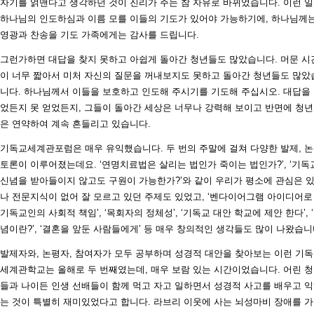
자기를 얽맨다고 생각하던 것이 진리가 주는 참 자유로 바뀌었습니다. 이런 
하나님의 인도하심과 이름 모를 이들의 기도가 있어야 가능하기에, 하나님께
영광과 찬송을 기도 가족에게는 감사를 드립니다.
그런가하면 대답을 찾지 못하고 아쉽게 돌아간 청년들도 많았습니다. 머문 시
이 너무 짧아서 미처 자신의 질문을 꺼내보지도 못하고 돌아간 청년들도 많았
니다. 하나님께서 이들을 보호하고 인도해 주시기를 기도해 주십시오. 대답을
었든지 못 얻었든지, 그들이 돌아간 세상은 너무나 강력해 보이고 반면에 청
은 연약하여 계속 흔들리고 있습니다.
기독교세계관포럼은 매우 유익했습니다. 두 번의 주말에 걸쳐 다양한 발제, 논
토론이 이루어졌는데요. ‘연명치료법은 살리는 법인가 죽이는 법인가?’, ‘기독
신념을 받아들이지 않고도 구원이 가능한가?’와 같이 우리가 평소에 관심은 
나 전문지식이 없어 잘 모르고 있던 주제도 있었고, ‘벤다이어그램 아이디어로
기독교인의 사회적 책임’, ‘목회자의 정체성’, ‘기독교 대안 학교에 제안 한다’, 
념이란?’, ‘결혼을 앞둔 사람들에게’ 등 매우 창의적인 생각들도 많이 나왔습니
발제자와, 논평자, 참여자가 모두 공부하며 성경적 대안을 찾아보는 이런 기
세계관학교는 올해로 두 번째였는데, 매우 보람 있는 시간이었습니다. 어린 
들과 나이든 인생 선배들이 함께 먹고 자고 일하면서 성경적 사고를 배우고 
는 것이 특별히 재미있었다고 합니다. 라브리 이웃에 사는 뇌성마비 장애를 