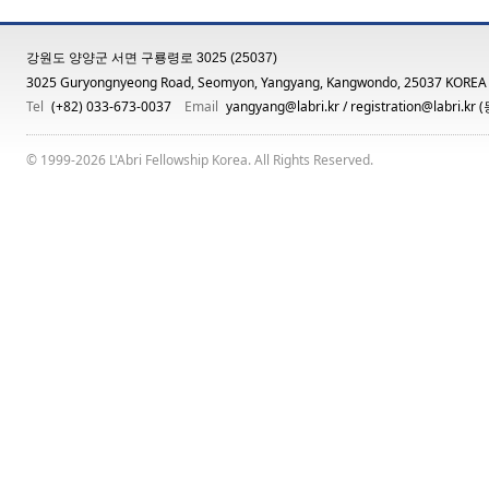
강원도 양양군 서면 구룡령로 3025 (25037)
3025 Guryongnyeong Road, Seomyon, Yangyang, Kangwondo, 25037 KOREA
Tel
(+82) 033-673-0037
Email
yangyang@labri.kr
/
registration@labri.kr
(
© 1999-2026 L'Abri Fellowship Korea. All Rights Reserved.