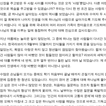
신장을 주고받은 두 사람 사이를 이어주는 것은 오직 ‘사랑’뿐입니다. 다른 어
것으로 목숨을 주고받을 수 있겠습니까? 우리는 다시 한 번 조건 없는 사랑의 
대함, 곧 하나님의 살아있는 사랑의 역사를 보았습니다. 공여자와 수여자 두 
이 잘 회복되어 나머지 인생을 더욱 하나님의 사람으로 살아가도록 기도해 주
기 바랍니다. 이 일을 위해 국내외의 여러 라브리 가족이 한마음으로 기도하며
나님의 뜻을 이루는 일에 동참하여 주신데 대해 진심으로 감사드립니다.
지난 여름에는 놀라운 일이 많았는데, 그 중에 하나는 많은 사람들이 다녀간 
니다. 한국라브리가 9월부터 12월까지 안식월을 가지기 위해 문을 닫는다는 
알았는지, 폭염도 아랑곳 하지 않고 청년들이 끊임없이 찾아왔습니다. 짧게 
간 사람들이 많아 더 바빴던 것이 힘들었던 점이라고 할까요? 라브리의 세탁
세 대를 하루에 네 번씩, 모두 열두 번이나 돌린 날도 여러 날 되었습니다. 제 
브리 인생에서 가장 바빴던 여름이 아니었나 싶네요.
수많은 손님들이 오가는 중에도 학기 처음부터 끝날 때까지 끈질기게 자신의 
문에 집중한 한 청년도 있었습니다. 자신이 겪어 온 고통에 대해 하나님께 물
고 싶은 것이 너무나 많았던 이 청년은, 처음에는 질문하는 것조차 힘들어 했
점차 ‘하나님의 형상’이 환하게 꽃피며, 어느 날부터는 수많은 질문을 폭발적
쏟아내기 시작했습니다. 그리고는 ‘인간의 자유의지와 고통의 문제’에 대한 오
된 오해가 마침내 그 크고 깊은 하나님의 사랑을 깨닫는 것으로 바뀌고, 기독