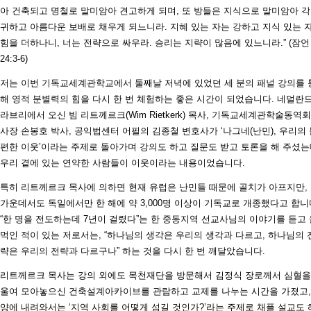
아 건축되고 명철로 말미암아 견고하게 되며, 또 방들은 지식으로 말미암아 
귀하고 아름다운 보배로 채우게 되느니라. 지혜 있는 자는 강하고 지식 있는 
힘을 더하나니, 너는 전략으로 싸우라. 승리는 지략이 많음에 있느니라.” (잠언
24:3-6)
저는 이번 기독교세계관학교에서 둘째날 저녁에 있었던 세 분의 패널 강의를 
해 영적 분별력의 힘을 다시 한 번 체험하는 좋은 시간이 되었습니다. 네덜란
라브리에서 오신 빔 리트께르크(Wim Rietkerk) 목사, 기독교세계관학술동역회
사장 손봉호 박사, 공익법센터 어필의 김종철 변호사가 ‘나그네(난민), 우리의 
편한 이웃’이라는 주제로 돌아가며 강의도 하고 질문도 받고 토론을 해 주셨는
우리 곁에 있는 연약한 사람들이 이웃이라는 내용이었습니다.
특히 리트께르크 목사에 의하면 현재 유럽은 난민들 때문에 골치가 아프지만,
가운데서도 독일에서만 한 해에 약 3,000명 이상이 기독교로 개종했다고 합니
“한 명을 전도하는데 7년이 걸렸다”는 한 중동지역 선교사님의 이야기를 듣고 
먹인 적이 있는 저로서는, “하나님의 생각은 우리의 생각과 다르고, 하나님의 
략은 우리의 전략과 다르구나” 하는 것을 다시 한 번 깨달았습니다.
리트께르크 목사는 강의 외에도 목천재단을 방문해서 김정식 장로께서 심혈을
울여 모아놓으신 건축설계아카이브를 관람하고 교제를 나누는 시간을 가졌고,
양에 내려와서는 ‘지역 사회를 어떻게 섬길 것인가?’라는 주제로 채플 설교도 