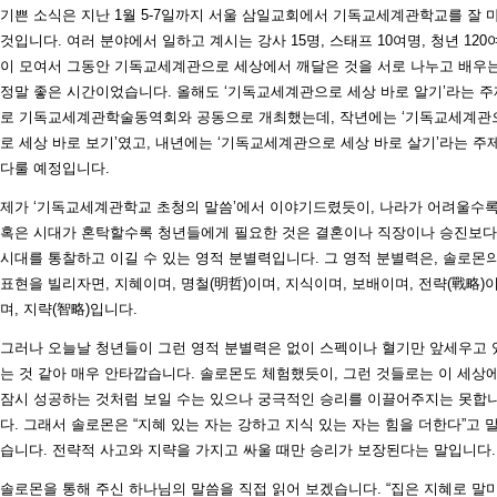
기쁜 소식은 지난 1월 5-7일까지 서울 삼일교회에서 기독교세계관학교를 잘 
것입니다. 여러 분야에서 일하고 계시는 강사 15명, 스태프 10여명, 청년 120
이 모여서 그동안 기독교세계관으로 세상에서 깨달은 것을 서로 나누고 배우
정말 좋은 시간이었습니다. 올해도 ‘기독교세계관으로 세상 바로 알기’라는 주
로 기독교세계관학술동역회와 공동으로 개최했는데, 작년에는 ‘기독교세계관
로 세상 바로 보기’였고, 내년에는 ‘기독교세계관으로 세상 바로 살기’라는 주
다룰 예정입니다.
제가 ‘기독교세계관학교 초청의 말씀’에서 이야기드렸듯이, 나라가 어려울수
혹은 시대가 혼탁할수록 청년들에게 필요한 것은 결혼이나 직장이나 승진보
시대를 통찰하고 이길 수 있는 영적 분별력입니다. 그 영적 분별력은, 솔로몬
표현을 빌리자면, 지혜이며, 명철(明哲)이며, 지식이며, 보배이며, 전략(戰略)
며, 지략(智略)입니다.
그러나 오늘날 청년들이 그런 영적 분별력은 없이 스펙이나 혈기만 앞세우고 
는 것 같아 매우 안타깝습니다. 솔로몬도 체험했듯이, 그런 것들로는 이 세상
잠시 성공하는 것처럼 보일 수는 있으나 궁극적인 승리를 이끌어주지는 못합
다. 그래서 솔로몬은 “지혜 있는 자는 강하고 지식 있는 자는 힘을 더한다”고 
습니다. 전략적 사고와 지략을 가지고 싸울 때만 승리가 보장된다는 말입니다.
솔로몬을 통해 주신 하나님의 말씀을 직접 읽어 보겠습니다. “집은 지혜로 말