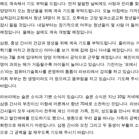
해도 계속해서 기도 부탁을 드립니다. 먼저 쌀쌀한 날씨에도 사랑과 진리를 
양양까지 오는 청년들을 위해 계속 기도를 부탁드립니다. 오늘 아침에는 가까
삼척감리교회에서 청년 14명이 와 있고, 오후에는 고양 빛과소금교회 청년들
잠시 들릴 것입니다. 내일부터는 장기적으로 머무는 청년들이 몇 사람 더 들어
예정입니다. 올해는 설에도 계속 개방할 예정입니다.
삼원, 충성 간사의 건강과 영성을 위해 계속 기도를 부탁드립니다. 줄리아는 
학기를 마치고 편찮으신 어머니를 보기 위해 집에 잠시 다녀올 예정입니다. 
이는 3월 초에 입대하여 양양 지역에서 공익으로 근무할 예정입니다. 혜진이
영어 과외는 해가 거듭될수록 아이들이 늘어나고 있습니다. 기진이는 ‘포에시
스’라는 컴퓨터기술회사를 운영하며 틈틈이 라브리에서 강의를 하고 있습니다
저희 부부는 한 생명이라도 더 얻으려고 몸부림을 치고 있습니다. 기도해 주
바랍니다.
라브리에는 슬픈 소식과 기쁜 소식이 있습니다. 슬픈 소식은 지난 10일 저녁에
삼원 간사의 부친이신 이형세 어른께서 향년 70세로 소천하신 것입니다. 라브
간사들이 모두 내려가서 전주에 계신 가까운 가족, 친지, 성도들을 만나서 위
하고 발인예배를 인도하기도 했으나, 병환으로 우리 곁을 떠나는 가족의 공백
회한으로 채워지기 마련입니다. 삼원 간사와 모친 그리고 두 동생이 부활의 
으로 그 공백을 잘 채우도록 기도해 주시기 바랍니다.