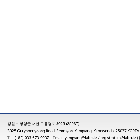
강원도 양양군 서면 구룡령로 3025 (25037)
3025 Guryongnyeong Road, Seomyon, Yangyang, Kangwondo, 25037 KOREA
Tel
(+82) 033-673-0037
Email
yangyang@labri.kr
/
registration@labri.kr
(