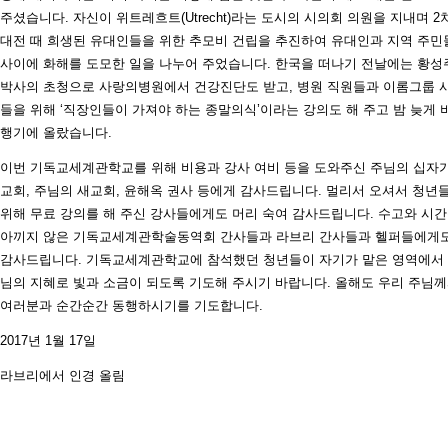
주셨습니다. 자신이 위트레흐트(Utrecht)라는 도시의 시의회 의원을 지내며 2
대전 때 희생된 유대인들을 위한 추모비 건립을 추진하여 유대인과 지역 주민
사이에 화해를 도모한 일을 나누어 주었습니다. 한국을 떠나기 전날에는 황성
박사의 초청으로 사랑의병원에서 건강진단도 받고, 병원 직원들과 이롬그룹 
들을 위해 ‘직장인들이 가져야 하는 종말의식’이라는 강의도 해 주고 밤 늦게 
행기에 올랐습니다.
이번 기독교세계관학교를 위해 비용과 강사 여비 등을 도와주신 주님의 십자
교회, 주님의 새교회, 윤해옥 권사 등에게 감사드립니다. 멀리서 오셔서 청년
위해 무료 강의를 해 주신 강사들에게도 머리 숙여 감사드립니다. 수고와 시
아끼지 않은 기독교세계관학술동역회 간사들과 라브리 간사들과 헬퍼들에게
감사드립니다. 기독교세계관학교에 참석했던 청년들이 자기가 맡은 영역에서
님의 지혜로 빛과 소금이 되도록 기도해 주시기 바랍니다. 올해도 우리 주님
여러분과 순간순간 동행하시기를 기도합니다.
2017년 1월 17일
라브리에서 인경 올림