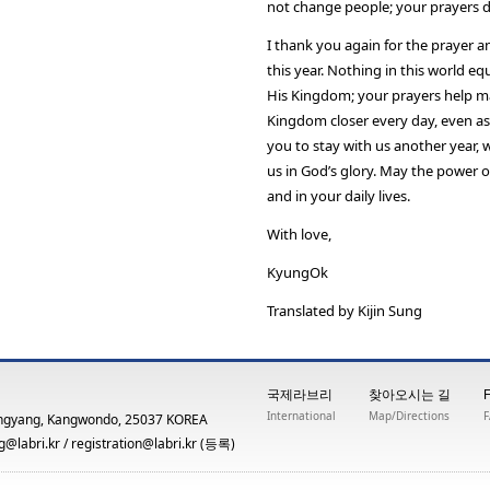
not change people; your prayers d
I thank you again for the prayer a
this year. Nothing in this world 
His Kingdom; your prayers help ma
Kingdom closer every day, even as 
you to stay with us another year, 
us in God’s glory. May the power o
and in your daily lives.
With love,
KyungOk
Translated by Kijin Sung
국제라브리
찾아오시는 길
International
Map/Directions
ngyang, Kangwondo, 25037 KOREA
@labri.kr
/
registration@labri.kr
(등록)