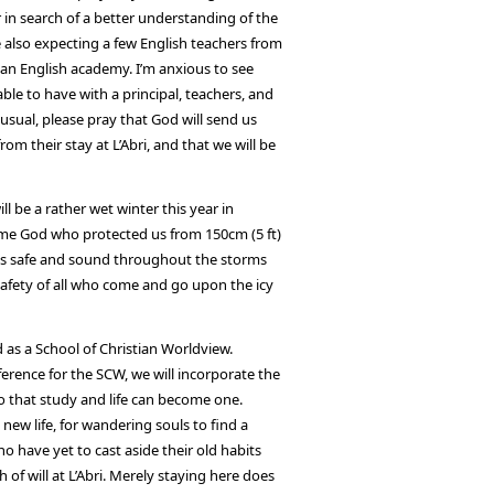
er in search of a better understanding of the
e also expecting a few English teachers from
f an English academy. I’m anxious to see
able to have with a principal, teachers, and
usual, please pray that God will send us
m their stay at L’Abri, and that we will be
l be a rather wet winter this year in
ame God who protected us from 150cm (5 ft)
p us safe and sound throughout the storms
 safety of all who come and go upon the icy
d as a School of Christian Worldview.
erence for the SCW, we will incorporate the
o that study and life can become one.
 new life, for wandering souls to find a
 have yet to cast aside their old habits
 of will at L’Abri. Merely staying here does