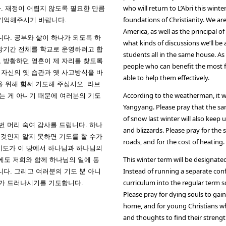
who will return to L’Abri this wint
. 재정이 어렵지 않도록 필요한 만큼
foundations of Christianity. We ar
기억해주시기 바랍니다.
America, as well as the principal o
다. 공부와 삶이 하나가 되도록 하
what kinds of discussions we’ll be 
개방기간 전체를 학교로 운영하려고 합
students all in the same house. As 
고 방황하던 영혼이 제 자리를 찾도록
people who can benefit the most fro
 자신의 옛 습관과 옛 사고방식을 바
able to help them effectively.
을 위해 힘써 기도해 주십시오. 라브
According to the weatherman, it wil
는 게 아니기 때문에 여러분의 기도
Yangyang. Please pray that the s
of snow last winter will also kee
번 머리 숙여 감사를 드립니다. 하나
and blizzards. Please pray for the
 것인지 알지 못하면 기도를 할 수가
roads, and for the cost of heating.
기도가 이 땅에서 하나님과 하나님의
This winter term will be designate
년에도 저희와 함께 하나님의 일에 동
Instead of running a separate conf
다. 그리고 여러분의 기도 뿐 아니
curriculum into the regular term s
)가 드러나시기를 기도합니다.
Please pray for dying souls to gain
home, and for young Christians who
and thoughts to find their strength