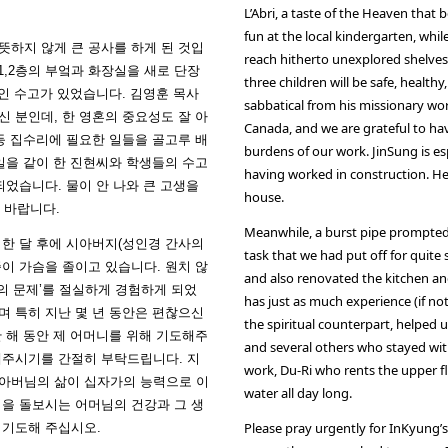
L’Abri, a taste of the Heaven that 
fun at the local kindergarten, whil
뜻하지 않게 큰 공사를 하게 된 것입
reach hitherto unexplored shelves 
1,2층의 부엌과 화장실을 새로 단장
three children will be safe, healthy
적인 수고가 있었습니다. 김영훈 목사
sabbatical from his missionary w
 분인데, 한 영혼의 중요성도 잘 아
Canada, and we are grateful to h
등 집수리에 필요한 일들을 골고루 배
burdens of our work. JinSung is esp
일을 같이 한 진현씨와 학생들의 수고
having worked in construction. He
되었습니다. 물이 안 나와 큰 고생을
house.
 바랍니다.
Meanwhile, a burst pipe prompted u
 한 달 후에 시아버지(성인경 간사의
task that we had put off for quit
이 가슴을 졸이고 있습니다. 원치 않
and also renovated the kitchen 
악의 문제’를 절실하게 경험하게 되었
has just as much experience (if no
며 특히 지난 몇 년 동안은 편찮으신
the spiritual counterpart, helped 
 해 동안 제 어머니를 위해 기도해주
and several others who stayed wit
해주시기를 간절히 부탁드립니다. 지
work, Du-Ri who rents the upper fl
아버님의 삶이 십자가의 능력으로 이
water all day long.
님을 돌보시는 어머님의 건강과 그 생
Please pray urgently for InKyung’s
 기도해 주십시오.