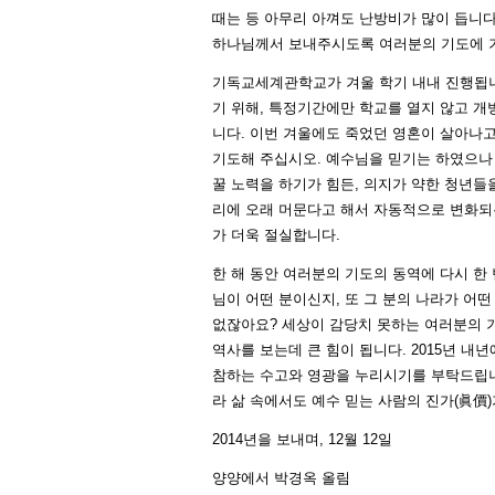
때는 등 아무리 아껴도 난방비가 많이 듭니다
하나님께서 보내주시도록 여러분의 기도에 
기독교세계관학교가 겨울 학기 내내 진행됩니
기 위해, 특정기간에만 학교를 열지 않고 
니다. 이번 겨울에도 죽었던 영혼이 살아나
기도해 주십시오. 예수님을 믿기는 하였으나
꿀 노력을 하기가 힘든, 의지가 약한 청년들
리에 오래 머문다고 해서 자동적으로 변화되
가 더욱 절실합니다.
한 해 동안 여러분의 기도의 동역에 다시 한 
님이 어떤 분이신지, 또 그 분의 나라가 어떤
없잖아요? 세상이 감당치 못하는 여러분의 
역사를 보는데 큰 힘이 됩니다. 2015년 내
참하는 수고와 영광을 누리시기를 부탁드립니
라 삶 속에서도 예수 믿는 사람의 진가(眞價
2014년을 보내며, 12월 12일
양양에서 박경옥 올림