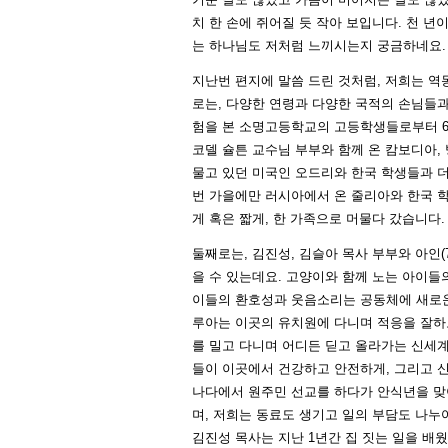
치 한 손에 쥐어질 듯 작아 보입니다. 천 년
는 하나님도 저처럼 느끼시는지 궁금하네요.
지난번 편지에 말씀 드린 것처럼, 저희는 역
로는, 다양한 연령과 다양한 국적의 손님들과
험을 본 소명고등학교의 고등학생들로부터 6
코델 슐튼 교수님 부부와 함께 온 캄보디아,
물고 있던 미국인 오드리와 한국 학생들과 
번 가을에만 러시아에서 온 줄리아와 한국 
게 혹은 짧게, 한 가족으로 머물다 갔습니다.
둘째로는, 김진성, 김슬아 목사 부부와 아인(7),
을 수 있는데요. 고양이와 함께 노는 아이들
이들의 환호성과 웃음소리는 공동체에 새로운
루아는 이곳의 유치원에 다니며 적응을 잘하
를 밀고 다니며 어디든 딛고 올라가는 신세계
들이 이곳에서 건강하고 안전하게, 그리고 
나다에서 원주민 선교를 하다가 안식년을 맞
며, 저희는 동료도 생기고 일의 부담도 나누
김진성 목사는 지난 1년간 집 짓는 일을 배