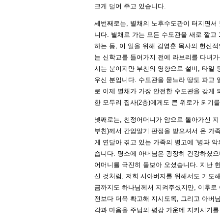
크게 덜어 주고 있습니다.
세번째로는, 별채의 노후수도관이 터지면서 
니다. 별채로 가는 모든 수도관을 새로 깔고 
하는 등, 이 일을 위해 김영훈 목사의 헌신
는 신학교를 들어가지 전에 라브리를 다녀가신
시는 분이지만 부친의 영향으로 설비, 타일 
우신 분입니다. 수도관을 묻느라 땅도 파고 
로 이제 별채가 가장 안전한 수도관을 갖게 
한 모두리 집사(2층)에게도 큰 위로가 되기를
넷째로는, 친정어머니가 암으로 돌아가신 지
부친)께서 간암말기 판정을 받으셔서 온 가족
게 연달아 겪고 있는 가족의 병고에 ‘병과 
습니다. 평소에 아버님은 굉장히 건강하셨으
어머니를 극진히 돌보아 오셨습니다. 지난 한
신 것처럼, 저희 시아버지를 위해서도 기도
금까지도 하나님께서 지켜주셨지만, 이후로 
전보다 더욱 확고해 지시도록, 그리고 아버
각과 마음을 주님의 평강 가운데 지키시기를