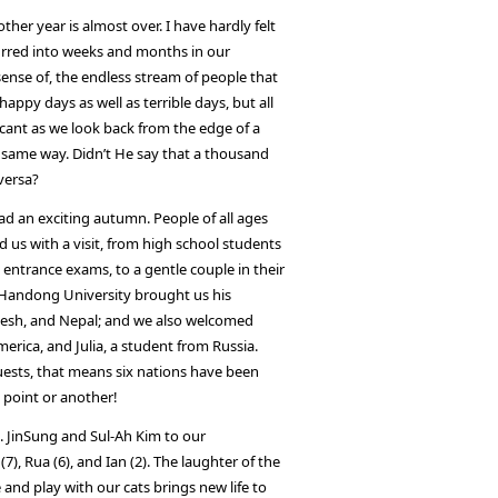
ther year is almost over. I have hardly felt
urred into weeks and months in our
sense of, the endless stream of people that
appy days as well as terrible days, but all
icant as we look back from the edge of a
e same way. Didn’t He say that a thousand
 versa?
 had an exciting autumn. People of all ages
 us with a visit, from high school students
 entrance exams, to a gentle couple in their
f Handong University brought us his
esh, and Nepal; and we also welcomed
erica, and Julia, a student from Russia.
ests, that means six nations have been
 point or another!
 JinSung and Sul-Ah Kim to our
7), Rua (6), and Ian (2). The laughter of the
 and play with our cats brings new life to