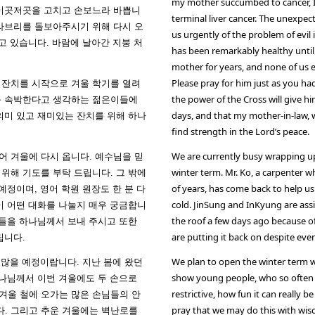
my mother succumbed to cancer, I
 이곳저곳을 고치고 손보느라 바쁩니
terminal liver cancer. The unexpect
 라브리를 돌보아주시기 위해 다시 오
us urgently of the problem of evil i
고 있습니다. 바람에 날아간 지붕 처
has been remarkably healthy until
mother for years, and none of us e
Please pray for him just as you ha
 잔치를 시작으로 겨울 학기를 열려
the power of the Cross will give hi
를 속박한다고 생각하는 젊은이들에
days, and that my mother-in-law, w
의미 있고 재미있는 잔치를 위해 하나
find strength in the Lord’s peace.
We are currently busy wrapping u
어 겨울에 다시 옵니다. 예수님을 믿
winter term. Mr. Ko, a carpenter 
위해 기도를 부탁 드립니다. 그 밖에
of years, has come back to help us 
예정이며, 영어 학원 원장도 한 분 다
cold. JinSung and InKyung are assis
이 어떤 대화를 나눌지 매우 궁금합니
the roof a few days ago because of 
람들을 하나님께서 보내 주시고 또한
are putting it back on despite eve
립니다.
We plan to open the winter term 
 많을 예정이랍니다. 지난 봄에 왔던
show young people, who so often t
 하나님께서 이번 겨울에도 두 손으로
restrictive, how fun it can really b
겨울 철에 오가는 많은 손님들의 안
pray that we may do this with wisd
. 그리고 추운 겨울에는 벽난로를