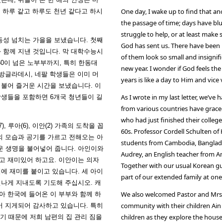
One day, I wake up to find that ano
이 하루 같고 하루도 천년 같다고 하시
the passage of time; days have bl
struggle to help, or at least make 
동성 넘치는 가을을 보냈습니다. 첫째
God has sent us. There have been h
 함께 지낸 것입니다. 막 대학수능시
of them look so small and insignif
0이 넘은 노부부까지, 특히 한동대
new year. I wonder if God feels th
 방글라데시, 네팔 학생들은 이미 머
years is like a day to Him and vice
더불어 즐거운 시간을 보냈습니다. 이
As I wrote in my last letter, we’ve
학생들을 포함하면 6개국 청년들이 길
from various countries have graced
who had just finished their college
 루아(6), 이안(2) 가족의 도착을 꼽
60s. Professor Cordell Schulten o
의 모습과 공기를 가르고 전해오는 아
students from Cambodia, Banglad
 생명을 불어넣어 줍니다. 아인이와
Audrey, an English teacher from Am
고 재미있어 하고요. 이안이는 의자
Together with our usual Korean gu
에 재미를 붙이고 있습니다. 세 아이
part of our extended family at one
신나게 지내도록 기도해 주십시오. 캐
We also welcomed Pastor and Mrs.
아 한국에 들어온 이 부부와 함께 하
community with their children Ain (
어 지게되어 감사하고 있습니다. 특히
children as they explore the house
웠기 때문에 저희 남편의 집 관리 짐을