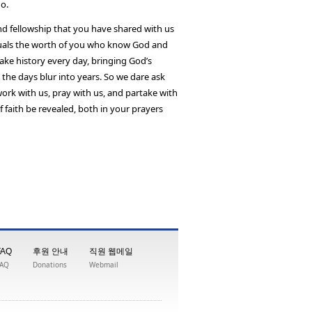
o.
nd fellowship that you have shared with us
equals the worth of you who know God and
ke history every day, bringing God’s
the days blur into years. So we dare ask
work with us, pray with us, and partake with
f faith be revealed, both in your prayers
FAQ
후원 안내
직원 웹메일
FAQ
Donations
Webmail