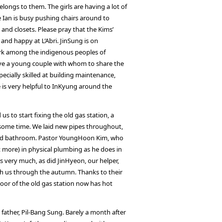
belongs to them. The girls are having a lot of
e Ian is busy pushing chairs around to
and closets. Please pray that the Kims’
, and happy at L’Abri. JinSung is on
ork among the indigenous peoples of
ave a young couple with whom to share the
ecially skilled at building maintenance,
 is very helpful to InKyung around the
s to start fixing the old gas station, a
e some time. We laid new pipes throughout,
and bathroom. Pastor YoungHoon Kim, who
t more) in physical plumbing as he does in
us very much, as did JinHyeon, our helper,
h us through the autumn. Thanks to their
oor of the old gas station now has hot
 father, Pil-Bang Sung. Barely a month after