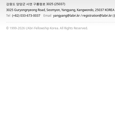
강원도 양양군 서면 구룡령로 3025 (25037)
3025 Guryongnyeong Road, Seomyon, Yangyang, Kangwondo, 25037 KOREA
Tel
(+82) 033-673-0037
Email
yangyang@labri.kr
/
registration@labri.kr
(
© 1999-2026 L'Abri Fellowship Korea. All Rights Reserved.