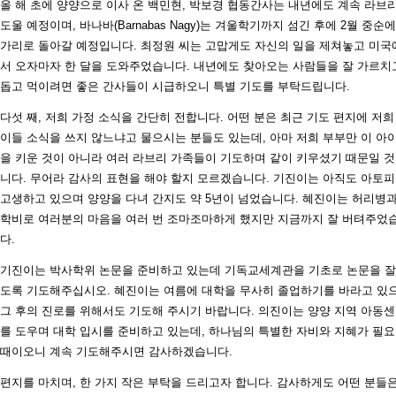
올 해 초에 양양으로 이사 온 백민현, 박보경 협동간사는 내년에도 계속 라브
도울 예정이며, 바나바(Barnabas Nagy)는 겨울학기까지 섬긴 후에 2월 중순에
가리로 돌아갈 예정입니다. 최정원 씨는 고맙게도 자신의 일을 제쳐놓고 미국
서 오자마자 한 달을 도와주었습니다. 내년에도 찾아오는 사람들을 잘 가르치
돕고 먹이려면 좋은 간사들이 시급하오니 특별 기도를 부탁드립니다.
다섯 째, 저희 가정 소식을 간단히 전합니다. 어떤 분은 최근 기도 편지에 저희
이들 소식을 쓰지 않느냐고 물으시는 분들도 있는데, 아마 저희 부부만 이 아
을 키운 것이 아니라 여러 라브리 가족들이 기도하며 같이 키우셨기 때문일 
니다. 무어라 감사의 표현을 해야 할지 모르겠습니다. 기진이는 아직도 아토
고생하고 있으며 양양을 다녀 간지도 약 5년이 넘었습니다. 혜진이는 허리병
학비로 여러분의 마음을 여러 번 조마조마하게 했지만 지금까지 잘 버텨주었
다.
기진이는 박사학위 논문을 준비하고 있는데 기독교세계관을 기초로 논문을 잘
도록 기도해주십시오. 혜진이는 여름에 대학을 무사히 졸업하기를 바라고 있
그 후의 진로를 위해서도 기도해 주시기 바랍니다. 의진이는 양양 지역 아동
를 도우며 대학 입시를 준비하고 있는데, 하나님의 특별한 자비와 지혜가 필
때이오니 계속 기도해주시면 감사하겠습니다.
편지를 마치며, 한 가지 작은 부탁을 드리고자 합니다. 감사하게도 어떤 분들