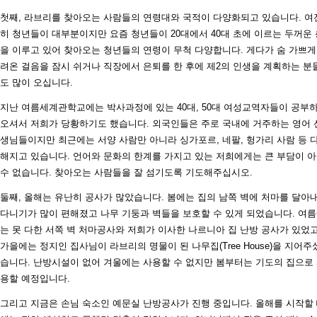
첫째, 라브리를 찾아오는 사람들의 연령대와 국적이 다양화되고 있습니다. 여
히 청년들이 대부분이지만 요즘 청년들이 20대에서 40대 초에 이르는 두꺼운 
을 이루고 있어 찾아오는 청년들의 연령이 무척 다양합니다. 게다가 숨 가쁘게
려온 걸음을 잠시 쉬거나 직장에서 은퇴를 한 후에 제2의 인생을 계획하는 분
도 많이 오십니다.
지난 여름세계관학교에는 박사과정에 있는 40대, 50대 여성교역자들이 공부
오셔서 저희가 당황하기도 했습니다. 외국인들은 주로 국내에 거주하는 영어 
생님들이지만 최근에는 서양 사람만 아니라 싱가포르, 네팔, 헝가리 사람 등 
해지고 있습니다. 언어와 문화의 한계를 가지고 있는 저희에게는 큰 부담이 
수 없습니다. 찾아오는 사람들을 잘 섬기도록 기도해주십시오.
둘째, 올해는 유난히 공사가 많았습니다. 봄에는 집의 남쪽 벽에 처마를 달아
다니기가 많이 편해졌고 나무 기둥과 벽들을 보호할 수 있게 되었습니다. 여
는 못 다한 서쪽 벽 처마공사와 저희가 이사한 나르니아 집 난방 공사가 있었고
가을에는 정지인 집사님이 라브리의 명물이 된 나무집(Tree House)을 지어주
습니다. 난방시설이 없어 겨울에는 사용할 수 없지만 봄부터는 기도의 집으로
용할 예정입니다.
그리고 지금은 손님 숙소인 예문실 난방공사가 진행 중입니다. 올해를 시작할