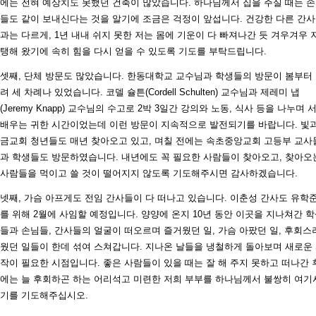
에는 전혀 예상치도 못했던 건축이 많았습니다. 하나님께서 집을 주실 때는 
들도 같이 보내신다는 것을 알기에 조금은 걱정이 앞섭니다. 건강한 다른 간
과는 다르게, 1년 내내 쉬지 못한 저는 몸에 기운이 다 빠져나간 듯 겨우겨우 
탱해 왔기에 속히 힘을 다시 얻을 수 있도록 기도를 부탁드립니다.
셋째, 단체 방문도 많았습니다. 한동대학교 교수님과 학생들의 방문이 봄부터
려 세 차례나 있었습니다. 코델 슐튼(Cordell Schulten) 교수님과 제레미 냅
(Jeremy Knapp) 교수님의 수고로 2박 3일간 강의와 노동, 식사 등을 나누며 
배우는 귀한 시간이었는데 이런 방문이 지속적으로 발전되기를 바랍니다. 빛
금교회 청년들도 매년 찾아오고 있고, 며칠 전에는 속초중앙교회 고등부 교사
과 학생들도 방문하였습니다. 내년에도 꼭 필요한 사람들이 찾아오고, 찾아오
사람들을 먹이고 쓸 것이 떨어지지 않도록 기도해주시면 감사하겠습니다.
넷째, 가슴 아프게도 전임 간사들이 다 떠나고 있습니다. 이춘성 간사도 유학
를 위해 2월에 사임할 예정입니다. 양양에 온지 10년 동안 이곳을 지나쳐간 
들과 손님들, 간사들의 얼굴이 떠오르며 즐거웠던 일, 가슴 아팠던 일, 후회스
웠던 일들이 한데 섞여 스쳐갑니다. 지나온 날들을 냉철하게 돌아보며 새로운
작이 필요한 시점입니다. 좋은 사람들이 있을 때는 잘 해 주지 못하고 떠나간 
에는 늘 후회하곤 하는 어리석고 미련한 저희 부부를 하나님께서 불쌍히 여기
기를 기도해주십시오.