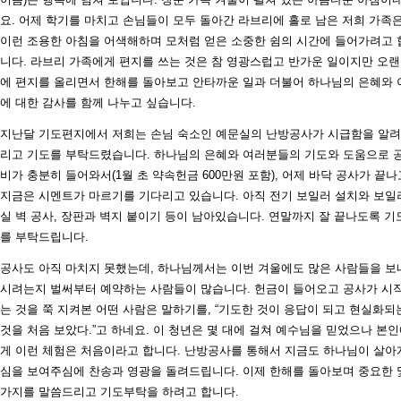
요. 어제 학기를 마치고 손님들이 모두 돌아간 라브리에 홀로 남은 저희 가족
이런 조용한 아침을 어색해하며 모처럼 얻은 소중한 쉼의 시간에 들어가려고 
니다. 라브리 가족에게 편지를 쓰는 것은 참 영광스럽고 반가운 일이지만 오
에 편지를 올리면서 한해를 돌아보고 안타까운 일과 더불어 하나님의 은혜와 
에 대한 감사를 함께 나누고 싶습니다.
지난달 기도편지에서 저희는 손님 숙소인 예문실의 난방공사가 시급함을 알
리고 기도를 부탁드렸습니다. 하나님의 은혜와 여러분들의 기도와 도움으로 
비가 충분히 들어와서(1월 초 약속헌금 600만원 포함), 어제 바닥 공사가 끝나
지금은 시멘트가 마르기를 기다리고 있습니다. 아직 전기 보일러 설치와 보일
실 벽 공사, 장판과 벽지 붙이기 등이 남아있습니다. 연말까지 잘 끝나도록 기
를 부탁드립니다.
공사도 아직 마치지 못했는데, 하나님께서는 이번 겨울에도 많은 사람들을 보
시려는지 벌써부터 예약하는 사람들이 많습니다. 헌금이 들어오고 공사가 시
는 것을 쭉 지켜본 어떤 사람은 말하기를, “기도한 것이 응답이 되고 현실화되
것을 처음 보았다.”고 하네요. 이 청년은 몇 대에 걸쳐 예수님을 믿었으나 본
게 이런 체험은 처음이라고 합니다. 난방공사를 통해서 지금도 하나님이 살아
심을 보여주심에 찬송과 영광을 돌려드립니다. 이제 한해를 돌아보며 중요한 
가지를 말씀드리고 기도부탁을 하려고 합니다.