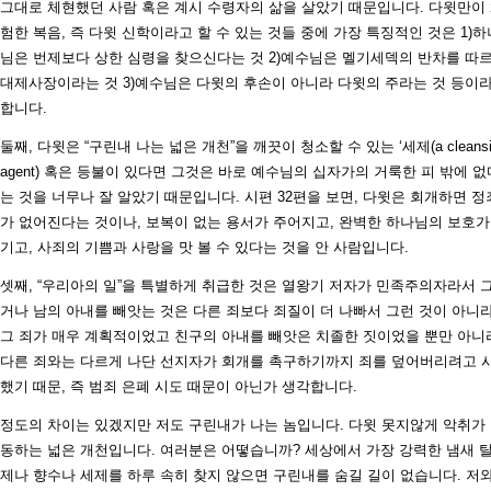
그대로 체현했던 사람 혹은 계시 수령자의 삶을 살았기 때문입니다. 다윗만이
험한 복음, 즉 다윗 신학이라고 할 수 있는 것들 중에 가장 특징적인 것은 1)하
님은 번제보다 상한 심령을 찾으신다는 것 2)예수님은 멜기세덱의 반차를 따
대제사장이라는 것 3)예수님은 다윗의 후손이 아니라 다윗의 주라는 것 등이
합니다.
둘째, 다윗은 “구린내 나는 넓은 개천”을 깨끗이 청소할 수 있는 ‘세제(a cleansi
agent) 혹은 등불이 있다면 그것은 바로 예수님의 십자가의 거룩한 피 밖에 없
는 것을 너무나 잘 알았기 때문입니다. 시편 32편을 보면, 다윗은 회개하면 정
가 없어진다는 것이나, 보복이 없는 용서가 주어지고, 완벽한 하나님의 보호가
기고, 사죄의 기쁨과 사랑을 맛 볼 수 있다는 것을 안 사람입니다.
셋째, “우리아의 일”을 특별하게 취급한 것은 열왕기 저자가 민족주의자라서 
거나 남의 아내를 빼앗는 것은 다른 죄보다 죄질이 더 나빠서 그런 것이 아니라
그 죄가 매우 계획적이었고 친구의 아내를 빼앗은 치졸한 짓이었을 뿐만 아니
다른 죄와는 다르게 나단 선지자가 회개를 촉구하기까지 죄를 덮어버리려고 
했기 때문, 즉 범죄 은폐 시도 때문이 아닌가 생각합니다.
정도의 차이는 있겠지만 저도 구린내가 나는 놈입니다. 다윗 못지않게 악취가
동하는 넓은 개천입니다. 여러분은 어떻습니까? 세상에서 가장 강력한 냄새 
제나 향수나 세제를 하루 속히 찾지 않으면 구린내를 숨길 길이 없습니다. 저