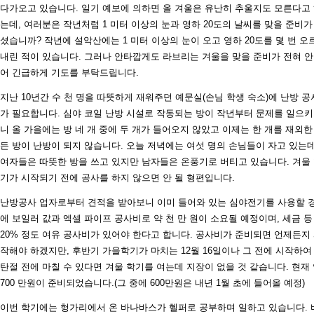
다가오고 있습니다. 일기 예보에 의하면 올 겨울은 유난히 추울지도 모른다고
는데, 여러분은 작년처럼 1 미터 이상의 눈과 영하 20도의 날씨를 맞을 준비가
셨습니까? 작년에 설악산에는 1 미터 이상의 눈이 오고 영하 20도를 몇 번 오
내린 적이 있습니다. 그러나 안타깝게도 라브리는 겨울을 맞을 준비가 전혀 안
어 긴급하게 기도를 부탁드립니다.
지난 10년간 수 천 명을 따뜻하게 재워주던 예문실(손님 학생 숙소)에 난방 공
가 필요합니다. 심야 코일 난방 시설로 작동되는 방이 작년부터 문제를 일으
니 올 가을에는 방 네 개 중에 두 개가 들어오지 않았고 이제는 한 개를 재외한
든 방이 난방이 되지 않습니다. 오늘 저녁에는 여섯 명의 손님들이 자고 있는데
여자들은 따뜻한 방을 쓰고 있지만 남자들은 온풍기로 버티고 있습니다. 겨울
기가 시작되기 전에 공사를 하지 않으면 안 될 형편입니다.
난방공사 업자로부터 견적을 받아보니 이미 들어와 있는 심야전기를 사용할 
에 보일러 값과 엑셀 파이프 공사비로 약 천 만 원이 소요될 예정이며, 세금 등
20% 정도 여유 공사비가 있어야 한다고 합니다. 공사비가 준비되면 언제든지
작해야 하겠지만, 후반기 가을학기가 마치는 12월 16일이나 그 전에 시작하여
탄절 전에 마칠 수 있다면 겨울 학기를 여는데 지장이 없을 것 같습니다. 현재
700 만원이 준비되었습니다.(그 중에 600만원은 내년 1월 초에 들어올 예정)
이번 학기에는 헝가리에서 온 바나바스가 헬퍼로 공부하며 일하고 있습니다. 