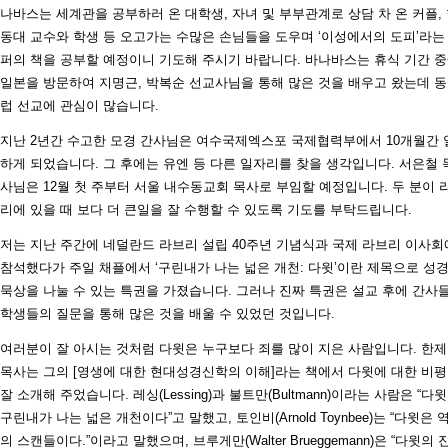
나바스는 세계관을 공부하러 온 대학생, 자녀 및 부부관계로 상담 차 온 커플,
동대 교수와 학생 등 오고가는 수많은 손님들을 도우며 ‘이성에서의 도피’라는
퍼의 책을 공부할 예정이니 기도해 주시기 바랍니다. 바나바스는 휴식 기간 
일본을 방문하여 지명근, 박복순 선교사님을 통해 많은 것을 배우고 왔는데 
럽 선교에 관심이 많습니다.
지난 2년간 수고한 모경 간사님은 여수국제엑스포 국제협력부에서 10개월간 
하게 되었습니다. 그 후에는 유엔 등 다른 일자리를 찾을 생각입니다. 서은철 
사님은 12월 첫 주부터 서울 내수동교회 목사로 부임할 예정입니다. 두 분이 
리에 있을 때 보다 더 큰일을 잘 수행할 수 있도록 기도를 부탁드립니다.
저는 지난 주간에 네덜란드 라브리 설립 40주년 기념식과 국제 라브리 이사회
참석했다가 주일 채플에서 ‘구린내가 나는 넓은 개천: 다윗’이란 제목으로 성
묵상을 나눌 수 있는 특권을 가졌습니다. 그러나 진짜 특권은 설교 후에 간사
학생들의 질문을 통해 많은 것을 배울 수 있었던 것입니다.
여러분이 잘 아시는 것처럼 다윗은 누구보다 죄를 많이 지은 사람입니다. 한
목사는 그의 [영생에 대한 현대성경신학의 이해]라는 책에서 다윗에 대한 비
잘 소개해 주었습니다. 레싱(Lessing)과 불트만(Bultmann)이라는 사람은 “다
구린내가 나는 넓은 개천이다”고 말했고, 토인비(Arnold Toynbee)는 “다윗은 
의 스캔들이다.”이라고 말했으며, 브루게만(Walter Brueggemann)은 “다윗의 