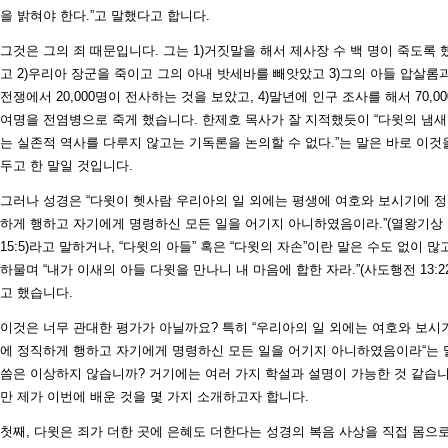
을 밝혀야 한다.”고 말했다고 합니다.
그것은 그의 죄 때문입니다. 그는 1)거짓말을 해서 제사장 수 백 명이 죽도록 
고 2)우리아 장군을 죽이고 그의 아내 밧세바를 빼앗았고 3)그의 아들 압살롬
전쟁에서 20,000명이 전사하는 것을 보았고, 4)말년에 인구 조사를 해서 70,00
여명을 전염병으로 죽게 했습니다. 한제호 목사가 잘 지적했듯이 “다윗의 냄
는 실존적 역사를 다루지 않고는 기독론을 논의할 수 없다.”는 말은 바로 이것
두고 한 말일 것입니다.
그러나 성경은 “다윗이 헷사람 우리아의 일 외에는 평생에 여호와 보시기에 
하게 행하고 자기에게 명령하신 모든 일을 어기지 아니하였음이라.”(열왕기상
15:5)라고 말하거나, “다윗의 아들” 혹은 “다윗의 자손”이란 말은 수도 없이 많고
하물며 “내가 이새의 아들 다윗을 만나니 내 마음에 합한 자라.”(사도행전 13:22
고 했습니다.
이것은 너무 관대한 평가가 아닐까요? 특히 “우리아의 일 외에는 여호와 보시
에 정직하게 행하고 자기에게 명령하신 모든 일을 어기지 아니하였음이라“는 
씀은 이상하지 않습니까? 거기에는 여러 가지 학설과 설명이 가능한 것 같습
만 제가 이번에 배운 것을 몇 가지 소개하고자 합니다.
첫째, 다윗은 죄가 더한 곳에 은혜도 더한다는 성경의 복음 사상을 직접 몸으